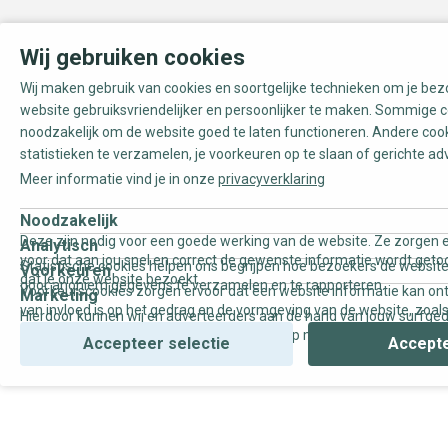
Wij gebruiken cookies
Wij maken gebruik van cookies en soortgelijke technieken om je be
website gebruiksvriendelijker en persoonlijker te maken. Sommige c
noodzakelijk om de website goed te laten functioneren. Andere coo
statistieken te verzamelen, je voorkeuren op te slaan of gerichte ad
Meer informatie vind je in onze
privacyverklaring
Noodzakelijk
Deze zijn nodig voor een goede werking van de website. Ze zorgen e
Analytisch
voor dat aan jou snel en correct de gewenste informatie wordt geto
Statistische cookies helpen ons begrijpen hoe bezoekers de website
Voorkeuren
dat je onze website bezoekt.
door anoniem gegevens te verzamelen en te rapporteren.
Voorkeurscookies zorgen ervoor dat een website informatie kan on
Marketing
van invloed is op het gedrag en de vormgeving van de website, zoals
Hierdoor kunnen wij en adverteerders aan de hand van jouw surfge
uw voorkeur of de regio waar u woont.
gepersonaliseerde online advertenties en op maat gemaakte conten
Accepteer selectie
Accepte