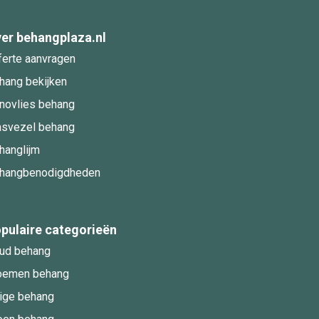
er behangplaza.nl
ferte aanvragen
hang bekijken
novlies behang
asvezel behang
hanglijm
hangbenodigdheden
pulaire categorieën
ud behang
oemen behang
ige behang