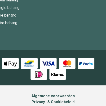
oen behang
ngle behang
xe behang
tro behang
Algemene voorwaarden
Privacy- & Cookiebeleid