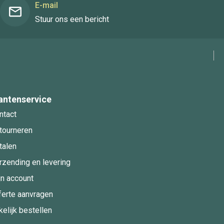
E-mail
Stuur ons een bericht
antenservice
ntact
tourneren
talen
rzending en levering
jn account
ferte aanvragen
kelijk bestellen