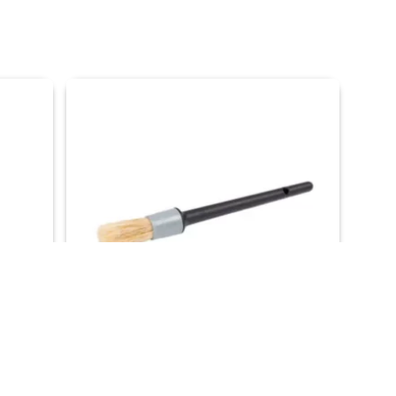
Anza Wegwerpkwast Rond
Gratis verzending vanaf €50,-