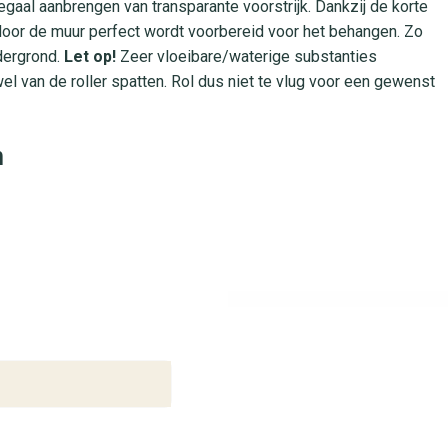
gaal aanbrengen van transparante voorstrijk. Dankzij de korte
rdoor de muur perfect wordt voorbereid voor het behangen. Zo
dergrond.
Let op!
Zeer vloeibare/waterige substanties
el van de roller spatten. Rol dus niet te vlug voor een gewenst
n
llen bij Behangplaza. We hebben deze roller altijd ruim op
nt met jouw behangklus.