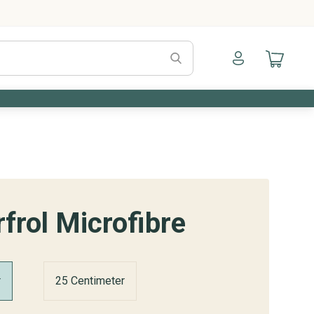
Naar mijn account
Naar mijn a
frol Microfibre
r
25 Centimeter