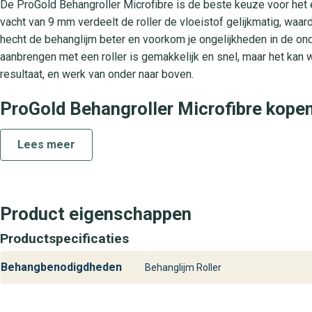
De ProGold Behangroller Microfibre is de beste keuze voor het e
vacht van 9 mm verdeelt de roller de vloeistof gelijkmatig, waa
hecht de behanglijm beter en voorkom je ongelijkheden in de on
aanbrengen met een roller is gemakkelijk en snel, maar het kan w
resultaat, en werk van onder naar boven.
ProGold Behangroller Microfibre kope
De ProGold Behangroller Microfibre is eenvoudig online te beste
Lees meer
voorraad en kunnen direct leveren, zodat je snel aan de slag ku
Product eigenschappen
Productspecificaties
Behangbenodigdheden
Behanglijm Roller