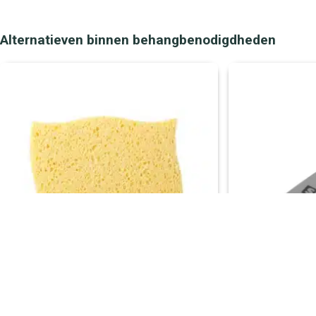
Alternatieven binnen behangbenodigdheden
Behangspons
SAM Plamuu
Gratis verzending vanaf €50,-
Gratis verzendi