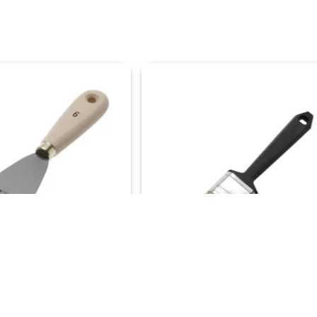
rmes
Anza Wegwerpkwast Plat
ng vanaf €50,-
Gratis verzending vanaf €50,-