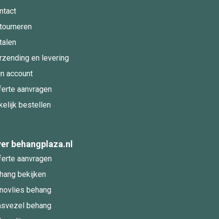
ntact
tourneren
talen
rzending en levering
jn account
ferte aanvragen
kelijk bestellen
er behangplaza.nl
ferte aanvragen
hang bekijken
novlies behang
asvezel behang