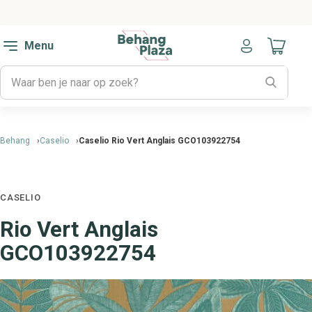
Menu
Naar mijn
Behang
Caselio
Caselio Rio Vert Anglais GCO103922754
CASELIO
Rio Vert Anglais
GCO103922754