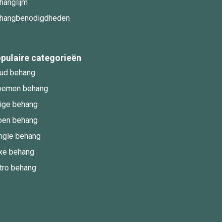
hanglijm
hangbenodigdheden
pulaire categorieën
ud behang
oemen behang
ige behang
oen behang
ngle behang
xe behang
tro behang