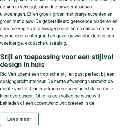
design is verkrijgbaar in drie onweerstaanbare
uitvoeringen: Effen groen, groen met oranje accenten en
groen met blauw. De gedetailleerd getekende bladeren en
speelse vogels in blauwig-groene tinten dansen op een
warme oker achtergrond en geven je wandbekleding een
weelderige, exotische uitstraling.
Stijl en toepassing voor een stijlvol
design in huis
Rio Vert ademt een tropische stijl en past perfect bij een
designgericht interieur. De matte afwerking versterkt de
diepte van het bladerpatroon en accentueert de subtiele
kleurovergangen. Of je nu een volledige wand wilt
bekleden of een accentwand wilt creëren in de
woonkamer, slaapkamer of werkkamer, dit behang geeft
elk vertrek een luxe en levendige touch.
Lees meer