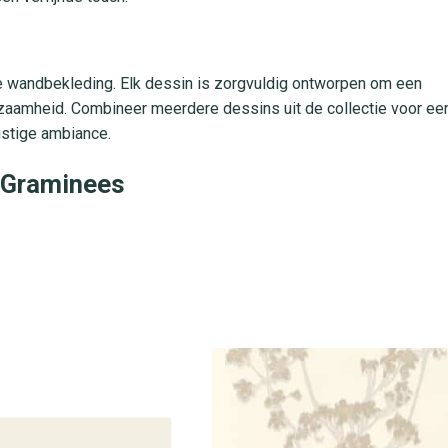
olle wandbekleding. Elk dessin is zorgvuldig ontworpen om een
urzaamheid. Combineer meerdere dessins uit de collectie voor ee
ustige ambiance.
3 Graminees
snel te verwerken
g
en rustgevende thuiskantoorplek
daglicht
or Riverside 3 Graminees
l van het Riverside 3 Graminees behang uit de Riverside 3
perfecte wandbekleding voor jouw interieur. Ervaar het gemak en