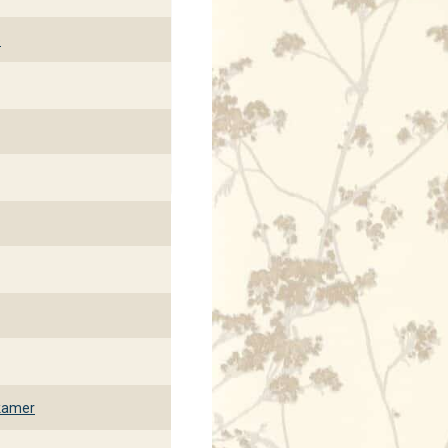
g die ze verdienen.
e
kamer