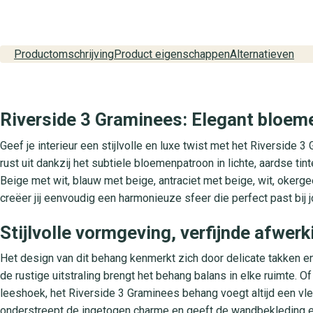
Productomschrijving
Product eigenschappen
Alternatieven
Riverside 3 Graminees: Elegant bloem
Geef je interieur een stijlvolle en luxe twist met het Riverside 3
rust uit dankzij het subtiele bloemenpatroon in lichte, aardse ti
Beige met wit, blauw met beige, antraciet met beige, wit, okerg
creëer jij eenvoudig een harmonieuze sfeer die perfect past bij 
Stijlvolle vormgeving, verfijnde afwer
Het design van dit behang kenmerkt zich door delicate takken en
de rustige uitstraling brengt het behang balans in elke ruimte. 
leeshoek, het Riverside 3 Graminees behang voegt altijd een vleu
onderstreept de ingetogen charme en geeft de wandbekleding ee