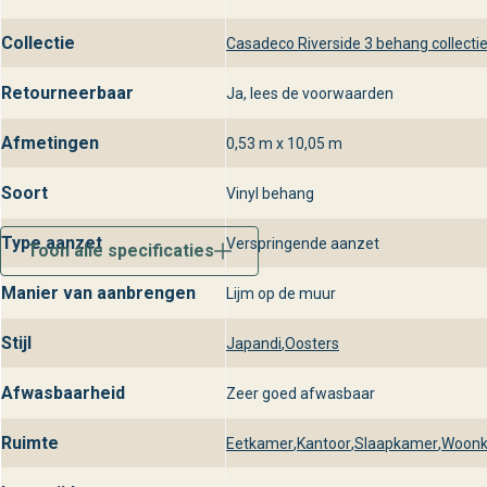
de inspiratie bij behangplaza en geef je muren de luxe uitstralin
Collectie
Casadeco Riverside 3 behang collecti
Retourneerbaar
Ja, lees de voorwaarden
Afmetingen
0,53 m x 10,05 m
Soort
Vinyl behang
Type aanzet
Verspringende aanzet
Toon alle specificaties
Manier van aanbrengen
Lijm op de muur
Stijl
Japandi
,
Oosters
Afwasbaarheid
Zeer goed afwasbaar
Ruimte
Eetkamer
,
Kantoor
,
Slaapkamer
,
Woon