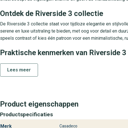
Ontdek de Riverside 3 collectie
De Riverside 3 collectie staat voor tijdloze elegantie en stijlv
serene en luxe uitstraling te bieden, met oog voor detail en du
speels contrast of kies één patroon voor een minimalistische, r
Praktische kenmerken van Riverside 
Materiaal: Hoogwaardige non-woven (vliesbehang)
Lees meer
aanbrengmethode: Lijm rechtstreeks op de wand, eenvoudig en 
afwasbaarheid: Licht afneembaar, bestand tegen lichte vervuilin
ruimtegebruik: Ideaal voor woon-, slaap- en studeerkamers of e
lichtbestendigheid: Zeer goed, behoudt kleurkracht ook bij veel 
Product eigenschappen
Behangplaza locaties – jouw adres vo
Productspecificaties
Bezoek één van onze winkels en ontdek zelf de kwaliteit en stij
collectie. Onze adviseurs helpen je graag bij het kiezen van de 
Merk
Casadeco