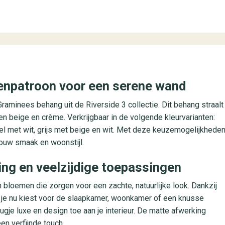
enpatroon voor een serene wand
 Graminees behang uit de Riverside 3 collectie. Dit behang straalt
nten beige en crème. Verkrijgbaar in de volgende kleurvarianten:
eel met wit, grijs met beige en wit. Met deze keuzemogelijkhede
jouw smaak en woonstijl.
king en veelzijdige toepassingen
 bloemen die zorgen voor een zachte, natuurlijke look. Dankzij
Of je nu kiest voor de slaapkamer, woonkamer of een knusse
gje luxe en design toe aan je interieur. De matte afwerking
n verfijnde touch.