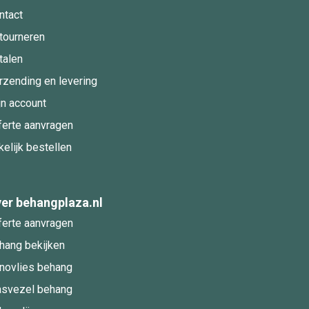
ntact
tourneren
talen
rzending en levering
jn account
ferte aanvragen
kelijk bestellen
er behangplaza.nl
ferte aanvragen
hang bekijken
novlies behang
asvezel behang