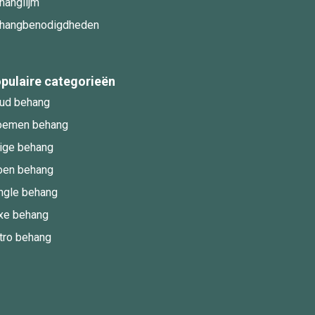
hanglijm
hangbenodigdheden
pulaire categorieën
ud behang
oemen behang
ige behang
oen behang
ngle behang
xe behang
tro behang