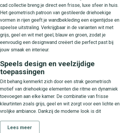
cad collectie breng je direct een frisse, luxe sfeer in huis.
Het geometrisch patroon van gestileerde driehoekige
vormen in rijen geeft je wandbekleding een eigentijdse en
speelse uitstraling. Verkrijgbaar in de varianten wit met
grijs, geel en wit met geel, blauw en groen, zodat je
eenvoudig een designwand creëert die perfect past bij
jouw smaak en interieur.
Speels design en veelzijdige
toepassingen
Dit behang kenmerkt zich door een strak geometrisch
motief van driehoekige elementen die ritme en dynamiek
toevoegen aan elke kamer. De combinatie van frisse
kleurtinten zoals grijs, geel en wit zorgt voor een lichte en
vrolijke ambiance. Dankzij de moderne look is dit
designbehang uitermate geschikt voor een stijlvolle
woonkamer, een luxe slaapkamer of als accentmuur in een
Lees meer