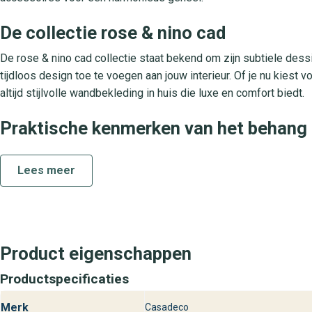
De collectie rose & nino cad
De rose & nino cad collectie staat bekend om zijn subtiele des
tijdloos design toe te voegen aan jouw interieur. Of je nu kiest v
altijd stijlvolle wandbekleding in huis die luxe en comfort biedt.
Praktische kenmerken van het behang
Gemaakt van duurzaam vliesbehang voor optimale stabiliteit. D
Lees meer
snel. Dankzij de afwasbare toplaag blijft het behang gemakkeli
geschikt voor diverse ruimtes in huis, zoals de woonkamer, slaa
langdurige kleurvastheid.
Behangplaza mogelijkheden voor Rose
Product eigenschappen
Ontdek Rose & Nino Romantique cad uit de rose & nino cad colle
Productspecificaties
helpen we je graag bij het kiezen van de perfecte wandbekleding 
assortiment en ervaar zelf de luxe en stijl die ons design behan
Merk
Casadeco