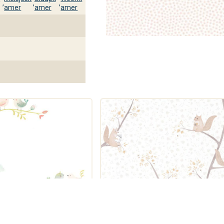
,
,
,
amer
amer
amer