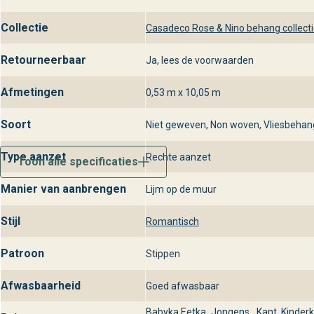
Collectie
Casadeco Rose & Nino behang collect
Retourneerbaar
Ja, lees de voorwaarden
Afmetingen
0,53 m x 10,05 m
Soort
Niet geweven, Non woven, Vliesbehan
Type aanzet
Rechte aanzet
Toon alle specificaties
Manier van aanbrengen
Lijm op de muur
Stijl
Romantisch
Patroon
Stippen
Afwasbaarheid
Goed afwasbaar
Babyka
Eetka
Jongens
Kant
Kinder