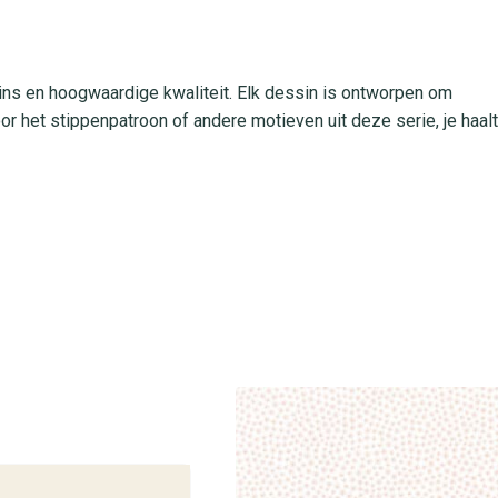
sins en hoogwaardige kwaliteit. Elk dessin is ontworpen om
oor het stippenpatroon of andere motieven uit deze serie, je haalt
e strijkvrije aanbrengmethode maakt het ophangen eenvoudig en
jk schoon te houden met een vochtige doek. Dit design behang is
pkamer of hal, en heeft uitstekende lichtbestendigheid voor
 & Nino Romantique cad
ctie in onze winkels of bestel eenvoudig online. Bij behangplaz
voor jouw interieur. Laat je inspireren door ons uitgebreide
g te bieden heeft.