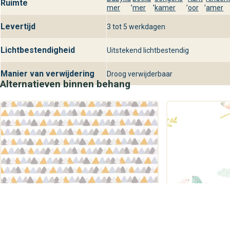
Ruimte
,
,
,
,
mer
mer
kamer
oor
amer
Levertijd
3 tot 5 werkdagen
Lichtbestendigheid
Uitstekend lichtbestendig
Manier van verwijdering
Droog verwijderbaar
Alternatieven binnen behang