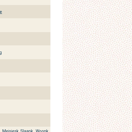
ie
g
k
Meisjesk
Slaapk
Woonk