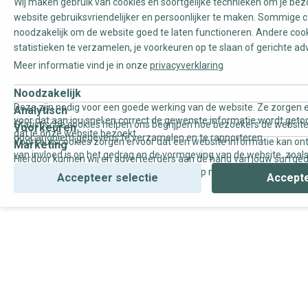
Wij maken gebruik van cookies en soortgelijke technieken om je be
website gebruiksvriendelijker en persoonlijker te maken. Sommige c
noodzakelijk om de website goed te laten functioneren. Andere coo
statistieken te verzamelen, je voorkeuren op te slaan of gerichte ad
Meer informatie vind je in onze
privacyverklaring
Noodzakelijk
Deze zijn nodig voor een goede werking van de website. Ze zorgen e
Analytisch
voor dat aan jou snel en correct de gewenste informatie wordt geto
Statistische cookies helpen ons begrijpen hoe bezoekers de website
Voorkeuren
dat je onze website bezoekt.
door anoniem gegevens te verzamelen en te rapporteren.
Voorkeurscookies zorgen ervoor dat een website informatie kan on
Marketing
van invloed is op het gedrag en de vormgeving van de website, zoals
Hierdoor kunnen wij en adverteerders aan de hand van jouw surfge
uw voorkeur of de regio waar u woont.
gepersonaliseerde online advertenties en op maat gemaakte conten
Accepteer selectie
Accepte