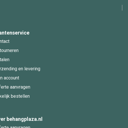
antenservice
ntact
tourneren
talen
rzending en levering
jn account
ferte aanvragen
kelijk bestellen
er behangplaza.nl
ferte aanvragen