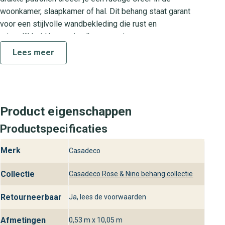
woonkamer, slaapkamer of hal. Dit behang staat garant
voor een stijlvolle wandbekleding die rust en
ruimtelijkheid brengt in elke omgeving.
Lees meer
Rose & nino cad collectie
Deze prachtige uni-lijn maakt deel uit van de rose & nino
cad collectie, bekend om haar tijdloze design en
hoogwaardige kwaliteit. De collectie biedt een
Product eigenschappen
uitgebalanceerd kleurenpalet dat eenvoudig te
combineren is met meubels en accessoires. Elk behang
Productspecificaties
uit deze reeks onderstreept de luxe en het verfijnde
Merk
Casadeco
karakter van jouw interieur.
Praktische kenmerken
Collectie
Casadeco Rose & Nino behang collectie
Materiaal: Hoogwaardig vliesbehang voor een strakke,
Retourneerbaar
Ja, lees de voorwaarden
naadloze afwerking
aanbrengmethode: Plak-en-service, eenvoudig zelf te
Afmetingen
0,53 m x 10,05 m