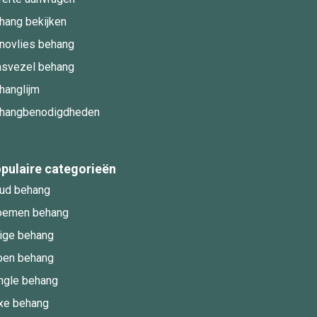
hang bekijken
novlies behang
asvezel behang
hanglijm
hangbenodigdheden
pulaire categorieën
ud behang
oemen behang
ige behang
oen behang
ngle behang
xe behang