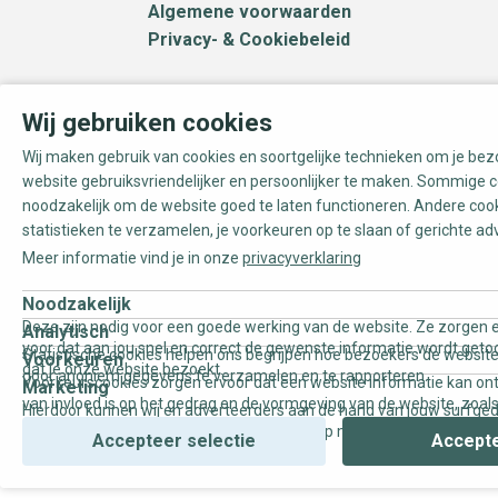
Algemene voorwaarden
Privacy- & Cookiebeleid
Wij gebruiken cookies
Wij maken gebruik van cookies en soortgelijke technieken om je be
website gebruiksvriendelijker en persoonlijker te maken. Sommige c
noodzakelijk om de website goed te laten functioneren. Andere coo
statistieken te verzamelen, je voorkeuren op te slaan of gerichte ad
Meer informatie vind je in onze
privacyverklaring
Noodzakelijk
Deze zijn nodig voor een goede werking van de website. Ze zorgen e
Analytisch
voor dat aan jou snel en correct de gewenste informatie wordt geto
Statistische cookies helpen ons begrijpen hoe bezoekers de website
Voorkeuren
dat je onze website bezoekt.
door anoniem gegevens te verzamelen en te rapporteren.
Voorkeurscookies zorgen ervoor dat een website informatie kan on
Marketing
van invloed is op het gedrag en de vormgeving van de website, zoals
Hierdoor kunnen wij en adverteerders aan de hand van jouw surfge
uw voorkeur of de regio waar u woont.
gepersonaliseerde online advertenties en op maat gemaakte conten
Accepteer selectie
Accepte