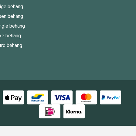
ige behang
oen behang
ngle behang
xe behang
tro behang