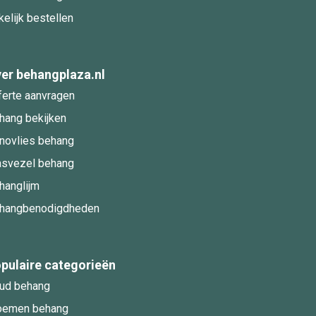
kelijk bestellen
er behangplaza.nl
ferte aanvragen
hang bekijken
novlies behang
asvezel behang
hanglijm
hangbenodigdheden
pulaire categorieën
ud behang
oemen behang