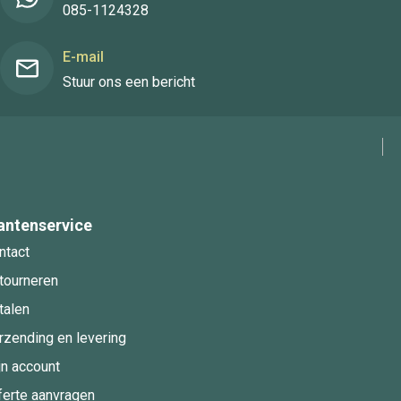
085-1124328
E-mail
Stuur ons een bericht
antenservice
ntact
tourneren
talen
rzending en levering
jn account
ferte aanvragen