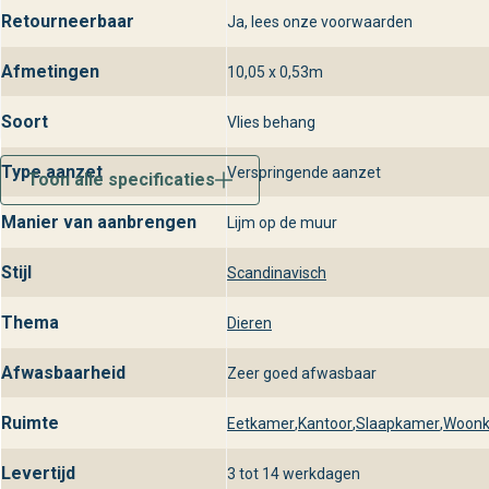
Retourneerbaar
Ja, lees onze voorwaarden
Afmetingen
10,05 x 0,53m
Soort
Vlies behang
Type aanzet
Verspringende aanzet
Toon alle specificaties
Manier van aanbrengen
Lijm op de muur
Stijl
Scandinavisch
Thema
Dieren
Afwasbaarheid
Zeer goed afwasbaar
Ruimte
Eetkamer
,
Kantoor
,
Slaapkamer
,
Woon
Levertijd
3 tot 14 werkdagen