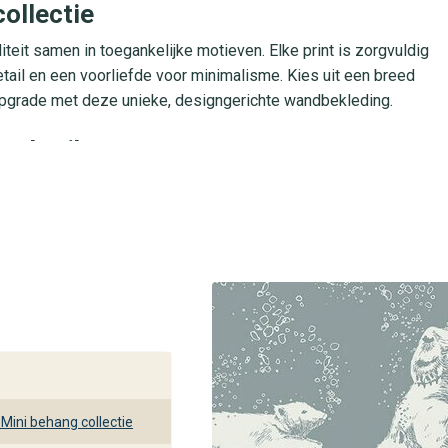
ollectie
teit samen in toegankelijke motieven. Elke print is zorgvuldig
il en een voorliefde voor minimalisme. Kies uit een breed
le upgrade met deze unieke, designgerichte wandbekleding.
gebruik
am vliesbehang, waardoor het eenvoudig aan te brengen is: Je
asbaar en lichtbestendig, zodat kleuren langdurig stralen. Dankzi
slaapkamers en kinderkamers, maar niet voor vochtige ruimtes
292 Polarn bij behangplaza
eren door de collectie Scandinavian Designers Mini. Bestel
kom langs in een van onze filialen. Onze experts staan voor je
uw interieur.
Mini behang collectie