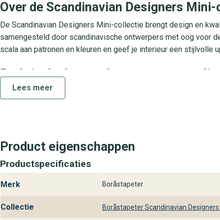
Over de Scandinavian Designers Mini-c
De Scandinavian Designers Mini-collectie brengt design en kwali
samengesteld door scandinavische ontwerpers met oog voor deta
scala aan patronen en kleuren en geef je interieur een stijlvol
Praktische kenmerken voor eenvoudig 
Lees meer
Scandinavian Designers Mini 6292 Polarn is gemaakt van duurza
brengt de behanglijm direct op de muur aan. Het materiaal is afw
de slijtvaste toplaag is het behang geschikt voor woonkamers, 
als badkamer of keuken.
Product eigenschappen
Ontdek Scandinavian Designers Mini 6
Productspecificaties
Beleef het behang in het echt bij onze winkels en laat je inspir
vandaag nog Scandinavian Designers Mini 6292 Polarn online of 
Merk
Boråstapeter
klaar om je te helpen bij het maken van de perfecte keuze voor jo
Collectie
Boråstapeter Scandinavian Designers 