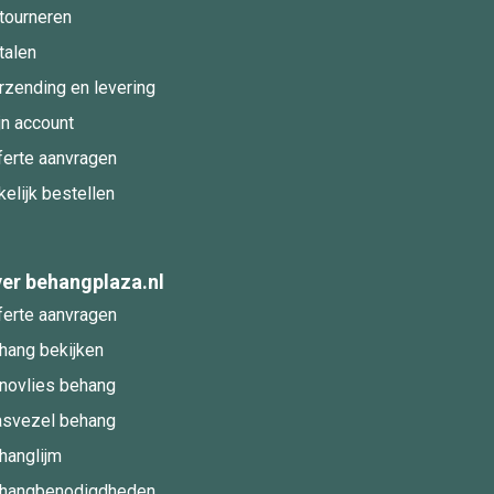
tourneren
talen
rzending en levering
jn account
ferte aanvragen
kelijk bestellen
er behangplaza.nl
ferte aanvragen
hang bekijken
novlies behang
asvezel behang
hanglijm
hangbenodigdheden