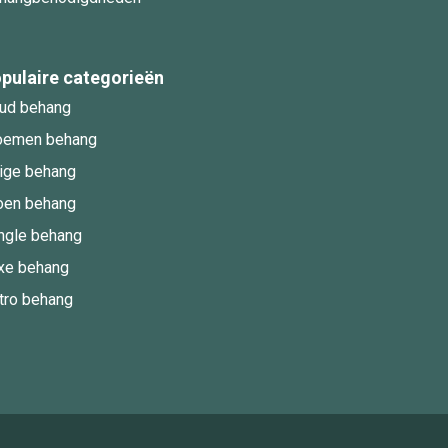
pulaire categorieën
ud behang
oemen behang
ige behang
oen behang
ngle behang
xe behang
tro behang