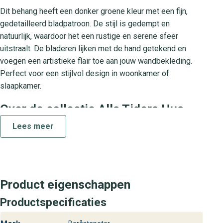
Dit behang heeft een donker groene kleur met een fijn,
gedetailleerd bladpatroon. De stijl is gedempt en
natuurlijk, waardoor het een rustige en serene sfeer
uitstraalt. De bladeren lijken met de hand getekend en
voegen een artistieke flair toe aan jouw wandbekleding.
Perfect voor een stijlvol design in woonkamer of
slaapkamer.
Over de collectie Alla Tiders Hus
De Alla Tiders Hus collectie wordt gekenmerkt door
Lees meer
scandinavische eenvoud en organische patronen. Elk
ontwerp, waaronder Skogsparken, haalt de natuur in huis
met subtiele kleuren en tijdloze vormen. Deze collectie
biedt luxe behangopties die jouw interieur een heldere en
Product eigenschappen
stijlvolle uitstraling geven.
Productspecificaties
Praktische eigenschappen van