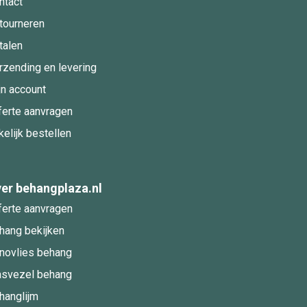
ntact
tourneren
talen
rzending en levering
jn account
ferte aanvragen
kelijk bestellen
er behangplaza.nl
ferte aanvragen
hang bekijken
novlies behang
asvezel behang
hanglijm