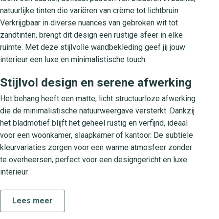
natuurlijke tinten die variëren van crème tot lichtbruin.
Verkrijgbaar in diverse nuances van gebroken wit tot
zandtinten, brengt dit design een rustige sfeer in elke
ruimte. Met deze stijlvolle wandbekleding geef jij jouw
interieur een luxe en minimalistische touch.
Stijlvol design en serene afwerking
Het behang heeft een matte, licht structuurloze afwerking
die de minimalistische natuurweergave versterkt. Dankzij
het bladmotief blijft het geheel rustig en verfijnd, ideaal
voor een woonkamer, slaapkamer of kantoor. De subtiele
kleurvariaties zorgen voor een warme atmosfeer zonder
te overheersen, perfect voor een designgericht en luxe
interieur.
De So White 4 Cal collectie
Lees meer
De So White 4 Cal collectie staat voor een eigentijdse