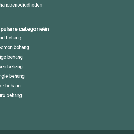
hangbenodigdheden
pulaire categorieën
ud behang
oemen behang
ige behang
oen behang
ngle behang
xe behang
tro behang