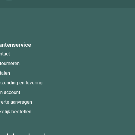
antenservice
ntact
tourneren
talen
rzending en levering
jn account
ferte aanvragen
kelijk bestellen