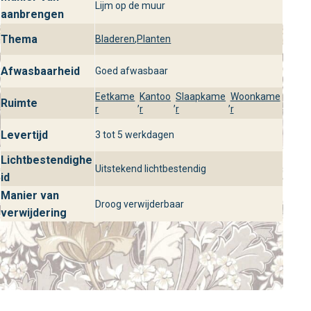
Lijm op de muur
aanbrengen
Bezoek behangplaza in jouw winkels
Thema
Bladeren
,
Planten
Ontdek So White 4 Jane Taupe uit de So White 4 collectie
bij behangplaza in jouw winkels. Laat je inspireren door
Afwasbaarheid
Goed afwasbaar
onze ruime voorraad behang en profiteer van
professioneel advies om jouw interieur een luxe upgrade
Eetkame
Kantoo
Slaapkame
Woonkame
Ruimte
,
,
,
r
r
r
r
te geven met dit stijlvolle design.
Levertijd
3 tot 5 werkdagen
Lichtbestendighe
Uitstekend lichtbestendig
id
Manier van
Droog verwijderbaar
verwijdering