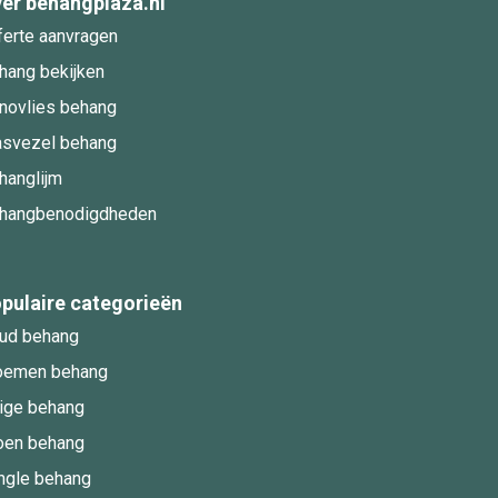
er behangplaza.nl
ferte aanvragen
hang bekijken
novlies behang
asvezel behang
hanglijm
hangbenodigdheden
pulaire categorieën
ud behang
oemen behang
ige behang
oen behang
ngle behang