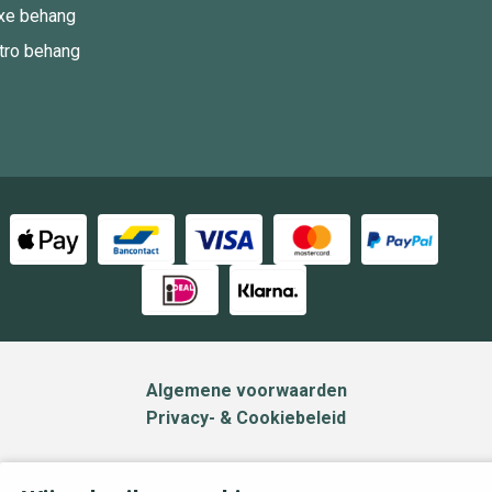
xe behang
tro behang
Algemene voorwaarden
Privacy- & Cookiebeleid