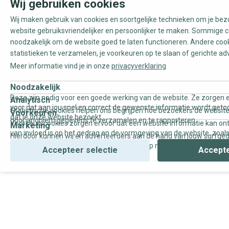
Wij gebruiken cookies
Wij maken gebruik van cookies en soortgelijke technieken om je be
website gebruiksvriendelijker en persoonlijker te maken. Sommige c
noodzakelijk om de website goed te laten functioneren. Andere coo
statistieken te verzamelen, je voorkeuren op te slaan of gerichte ad
Meer informatie vind je in onze
privacyverklaring
Noodzakelijk
Deze zijn nodig voor een goede werking van de website. Ze zorgen e
Analytisch
voor dat aan jou snel en correct de gewenste informatie wordt geto
Statistische cookies helpen ons begrijpen hoe bezoekers de website
Voorkeuren
dat je onze website bezoekt.
door anoniem gegevens te verzamelen en te rapporteren.
Voorkeurscookies zorgen ervoor dat een website informatie kan on
Marketing
van invloed is op het gedrag en de vormgeving van de website, zoals
Hierdoor kunnen wij en adverteerders aan de hand van jouw surfge
uw voorkeur of de regio waar u woont.
gepersonaliseerde online advertenties en op maat gemaakte conten
Accepteer selectie
Accepte