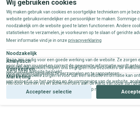
Wij gebruiken cookies
Wij maken gebruik van cookies en soortgelijke technieken om je be
website gebruiksvriendelijker en persoonlijker te maken. Sommige c
noodzakelijk om de website goed te laten functioneren. Andere coo
statistieken te verzamelen, je voorkeuren op te slaan of gerichte ad
Meer informatie vind je in onze
privacyverklaring
Noodzakelijk
Deze zijn nodig voor een goede werking van de website. Ze zorgen e
Analytisch
voor dat aan jou snel en correct de gewenste informatie wordt geto
Statistische cookies helpen ons begrijpen hoe bezoekers de website
Voorkeuren
dat je onze website bezoekt.
door anoniem gegevens te verzamelen en te rapporteren.
Voorkeurscookies zorgen ervoor dat een website informatie kan on
Marketing
van invloed is op het gedrag en de vormgeving van de website, zoals
Hierdoor kunnen wij en adverteerders aan de hand van jouw surfge
uw voorkeur of de regio waar u woont.
gepersonaliseerde online advertenties en op maat gemaakte conten
Accepteer selectie
Accepte