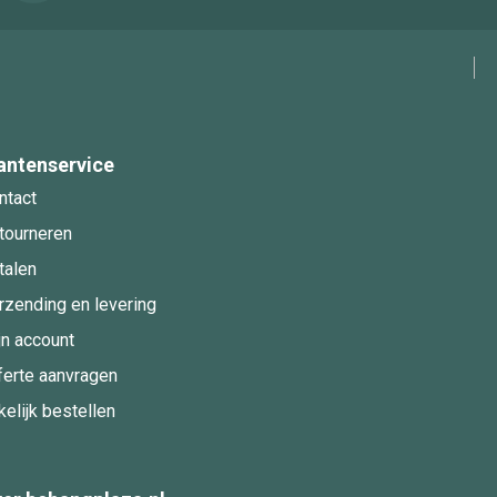
antenservice
ntact
tourneren
talen
rzending en levering
jn account
ferte aanvragen
kelijk bestellen