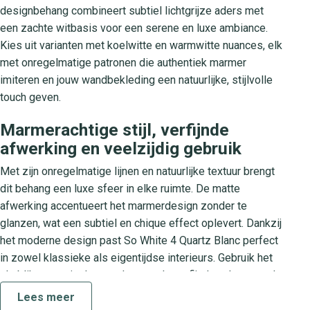
designbehang combineert subtiel lichtgrijze aders met
een zachte witbasis voor een serene en luxe ambiance.
Kies uit varianten met koelwitte en warmwitte nuances, elk
met onregelmatige patronen die authentiek marmer
imiteren en jouw wandbekleding een natuurlijke, stijlvolle
touch geven.
Marmerachtige stijl, verfijnde
afwerking en veelzijdig gebruik
Met zijn onregelmatige lijnen en natuurlijke textuur brengt
dit behang een luxe sfeer in elke ruimte. De matte
afwerking accentueert het marmerdesign zonder te
glanzen, wat een subtiel en chique effect oplevert. Dankzij
het moderne design past So White 4 Quartz Blanc perfect
in zowel klassieke als eigentijdse interieurs. Gebruik het
als blikvanger in de woonkamer, als verfijnde achtergrond
in de slaapkamer of als stijlvolle wandbekleding in je
Lees meer
kantoor thuis.