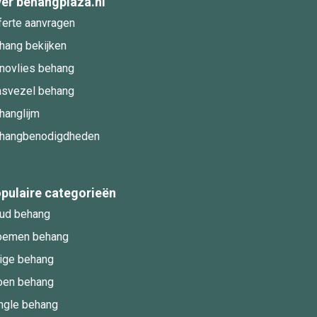
er behangplaza.nl
ferte aanvragen
hang bekijken
novlies behang
asvezel behang
hanglijm
hangbenodigdheden
pulaire categorieën
ud behang
oemen behang
ige behang
oen behang
ngle behang