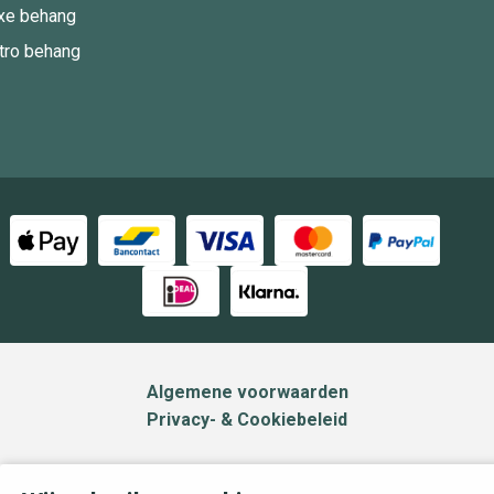
xe behang
tro behang
Algemene voorwaarden
Privacy- & Cookiebeleid