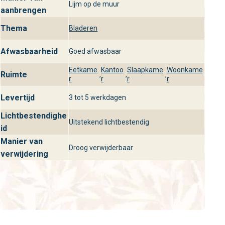
Behangplaza: Ontdek So White 4
Lijm op de muur
aanbrengen
Tamaris Beige in onze winkels
Thema
Bladeren
Ontdek het So White 4 Tamaris Beige behang en de
volledige So White 4 collectie in de winkels van
Afwasbaarheid
Goed afwasbaar
behangplaza. Laat je persoonlijk adviseren door onze
Eetkame
Kantoo
Slaapkame
Woonkame
experts en vind de perfecte wandbekleding voor jouw
Ruimte
,
,
,
r
r
r
r
interieur. Bezoek één van onze winkels en creëer een
Levertijd
stijlvol en luxe woongevoel.
3 tot 5 werkdagen
Lichtbestendighe
Uitstekend lichtbestendig
id
Manier van
Droog verwijderbaar
verwijdering