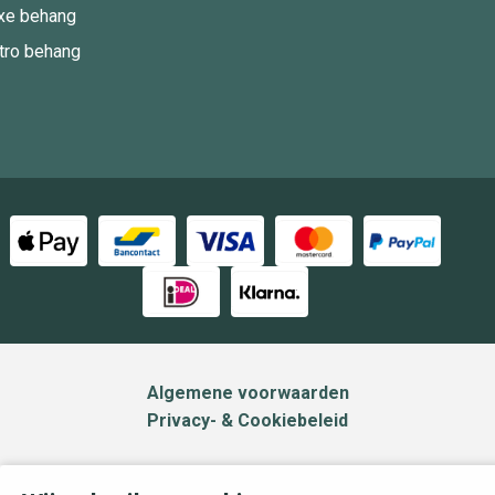
xe behang
tro behang
Algemene voorwaarden
Privacy- & Cookiebeleid