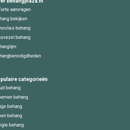
er behangplaza.nl
ferte aanvragen
hang bekijken
novlies behang
asvezel behang
hanglijm
hangbenodigdheden
pulaire categorieën
ud behang
oemen behang
ige behang
oen behang
ngle behang