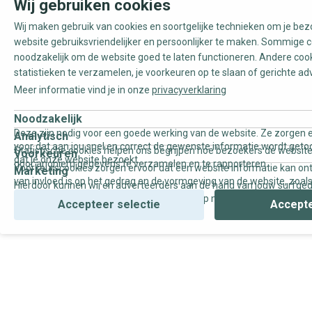
Wij gebruiken cookies
Wij maken gebruik van cookies en soortgelijke technieken om je be
website gebruiksvriendelijker en persoonlijker te maken. Sommige c
noodzakelijk om de website goed te laten functioneren. Andere coo
statistieken te verzamelen, je voorkeuren op te slaan of gerichte ad
Meer informatie vind je in onze
privacyverklaring
Noodzakelijk
Deze zijn nodig voor een goede werking van de website. Ze zorgen e
Analytisch
voor dat aan jou snel en correct de gewenste informatie wordt geto
Statistische cookies helpen ons begrijpen hoe bezoekers de website
Voorkeuren
dat je onze website bezoekt.
door anoniem gegevens te verzamelen en te rapporteren.
Voorkeurscookies zorgen ervoor dat een website informatie kan on
Marketing
van invloed is op het gedrag en de vormgeving van de website, zoals
Hierdoor kunnen wij en adverteerders aan de hand van jouw surfge
uw voorkeur of de regio waar u woont.
gepersonaliseerde online advertenties en op maat gemaakte conten
Accepteer selectie
Accepte