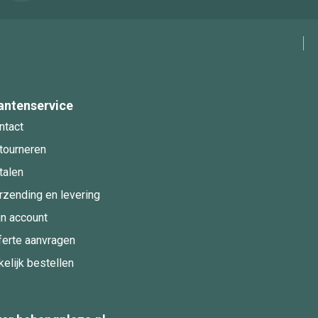
antenservice
ntact
tourneren
talen
rzending en levering
jn account
ferte aanvragen
kelijk bestellen