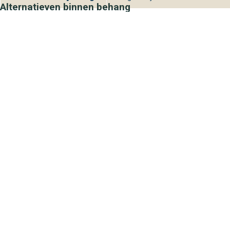
Alternatieven binnen behang
Boråstapeter
Boråstapeter
Nordic Folk 5818 Hedda
Nordic Folk 580
99,95
99,95