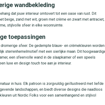
merige wandbekleding
hang dat jouw interieur omtovert tot een oase van rust. Dit
 met beige, zand met wit, groen met crème en zwart met antraciet,
me, stijlvolle sfeer in elke woonruimte.
jdige toepassingen
 een dromerige sfeer. De gedempte blauw- en crèmekleuren worden
lijk sterrenhemelmotief met een sierlijke maan. Dit hoogwaardig
amer, een sfeervolle wand in de slaapkamer of een speels
en luxe en design touch toe aan je interieur.
tuur in huis. Elk patroon is zorgvuldig geïllustreerd met liefde
ustgevende landschappen, en biedt diverse designs die naadloos
euren uit Nordic Folks voor een samenhangend en stijlvol