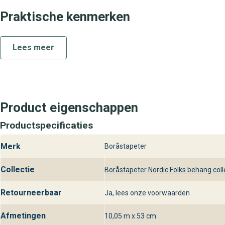
Praktische kenmerken
Solängen is vervaardigd van hoogwaardig vliesbehang, waardoor
Lees meer
eenvoudig: Je plakt de muur in plaats van het behang, wat knoei
onderhoudsarm, ideaal voor intensief gebruikte ruimtes. Dankzij de m
komen en behoudt het behang lange tijd zijn luxe uitstraling.
Ontdek Solängen Nordic Folks bij beh
Product eigenschappen
Wil je Solängen uit de Nordic Folks collectie in het echt kome
Productspecificaties
adviseurs helpen je graag bij het kiezen van de perfecte wandbe
een designbehang dat naadloos aansluit bij jouw stijlvoorkeuren.
Merk
Boråstapeter
Collectie
Boråstapeter Nordic Folks behang coll
Retourneerbaar
Ja, lees onze voorwaarden
Afmetingen
10,05 m x 53 cm