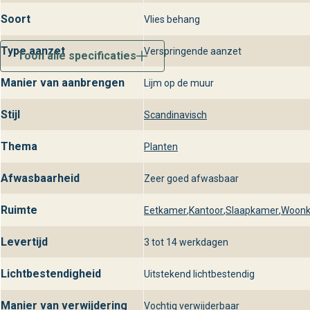
Soort
Vlies behang
Type aanzet
Verspringende aanzet
Toon alle specificaties
Manier van aanbrengen
Lijm op de muur
Stijl
Scandinavisch
Thema
Planten
Afwasbaarheid
Zeer goed afwasbaar
Ruimte
Eetkamer
,
Kantoor
,
Slaapkamer
,
Woon
Levertijd
3 tot 14 werkdagen
Lichtbestendigheid
Uitstekend lichtbestendig
Manier van verwijdering
Vochtig verwijderbaar