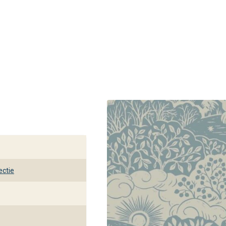
 het behang scheurvrij en vormvast is. De aanbrengmethode is
en voorkomt. Het oppervlak is afwasbaar, lichtbestendig en
atte finish blijft de print ook bij fel licht prachtig tot zijn rech
angplaza
n bekijken? Bezoek dan een van onze behangplaza winkels. Onze
kleding voor jouw interieur. Zo ga je gegarandeerd naar huis met
ectie