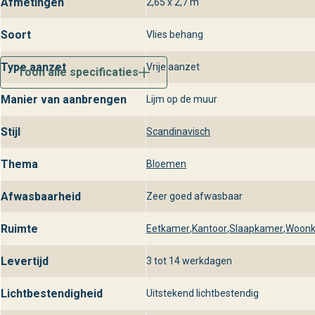
Afmetingen
2,65 x 2,7 m
Soort
Vlies behang
Type aanzet
Vrije aanzet
Toon alle specificaties
Manier van aanbrengen
Lijm op de muur
Stijl
Scandinavisch
Thema
Bloemen
Afwasbaarheid
Zeer goed afwasbaar
Ruimte
Eetkamer
,
Kantoor
,
Slaapkamer
,
Woon
Levertijd
3 tot 14 werkdagen
Lichtbestendigheid
Uitstekend lichtbestendig