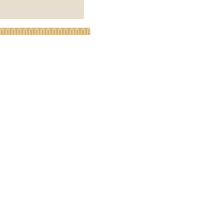
igners III 1988 Ypsilon