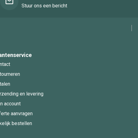
Stuur ons een bericht
antenservice
ntact
tourneren
talen
rzending en levering
jn account
ferte aanvragen
kelijk bestellen