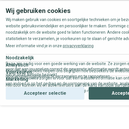
Wij gebruiken cookies
Wij maken gebruik van cookies en soortgelijke technieken om je be
website gebruiksvriendelijker en persoonlijker te maken. Sommige c
noodzakelijk om de website goed te laten functioneren. Andere coo
statistieken te verzamelen, je voorkeuren op te slaan of gerichte ad
Meer informatie vind je in onze
privacyverklaring
Noodzakelijk
Deze zijn nodig voor een goede werking van de website. Ze zorgen e
Analytisch
voor dat aan jou snel en correct de gewenste informatie wordt geto
Statistische cookies helpen ons begrijpen hoe bezoekers de website
Voorkeuren
dat je onze website bezoekt.
door anoniem gegevens te verzamelen en te rapporteren.
Voorkeurscookies zorgen ervoor dat een website informatie kan on
Marketing
van invloed is op het gedrag en de vormgeving van de website, zoals
Hierdoor kunnen wij en adverteerders aan de hand van jouw surfge
uw voorkeur of de regio waar u woont.
gepersonaliseerde online advertenties en op maat gemaakte conten
Accepteer selectie
Accepte