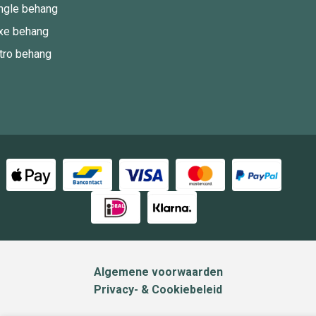
ngle behang
xe behang
tro behang
Algemene voorwaarden
Privacy- & Cookiebeleid