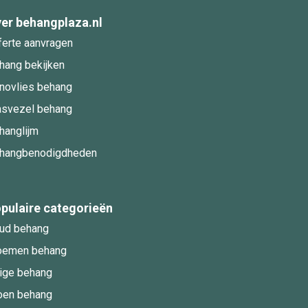
er behangplaza.nl
ferte aanvragen
hang bekijken
novlies behang
asvezel behang
hanglijm
hangbenodigdheden
pulaire categorieën
ud behang
oemen behang
ige behang
oen behang