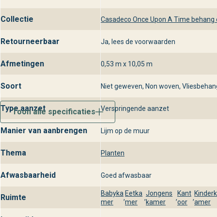
Collectie
Casadeco Once Upon A Time behang c
Retourneerbaar
Ja, lees de voorwaarden
Afmetingen
0,53 m x 10,05 m
Soort
Niet geweven, Non woven, Vliesbehan
Type aanzet
Verspringende aanzet
Toon alle specificaties
Manier van aanbrengen
Lijm op de muur
Thema
Planten
Afwasbaarheid
Goed afwasbaar
Babyka
Eetka
Jongens
Kant
Kinder
Ruimte
,
,
,
,
mer
mer
kamer
oor
amer