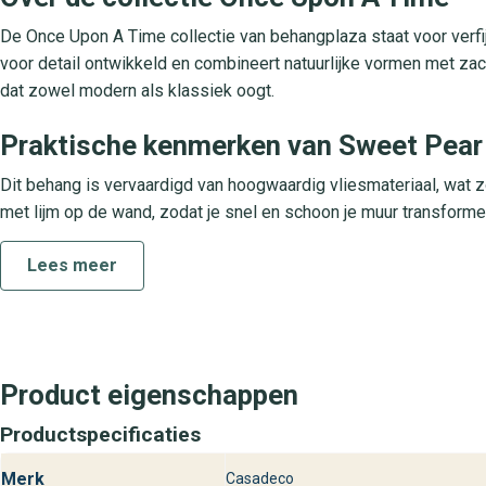
De Once Upon A Time collectie van behangplaza staat voor verfij
voor detail ontwikkeld en combineert natuurlijke vormen met zac
dat zowel modern als klassiek oogt.
Praktische kenmerken van Sweet Pear
Dit behang is vervaardigd van hoogwaardig vliesmateriaal, wat 
met lijm op de wand, zodat je snel en schoon je muur transfor
lichtbestendige pigmenten behouden hun kleur, zelfs bij veel zonl
Lees meer
onderhoudsvriendelijke wandbekleding.
Behangplaza altijd dichtbij voor Sweet
Bij behangplaza vind je Sweet Pear uit de collectie Once Upon A 
te adviseren over de beste keuze voor jouw woning. Laat je inspi
Product eigenschappen
met luxe design behang.
Productspecificaties
Merk
Casadeco