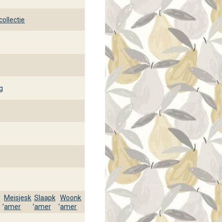
ollectie
g
k
Meisjesk
Slaapk
Woonk
,
,
,
amer
amer
amer