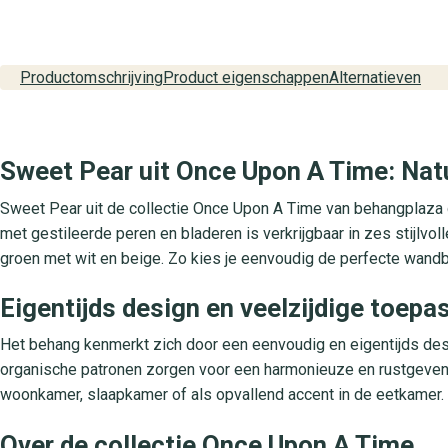
Productomschrijving
Product eigenschappen
Alternatieven
Sweet Pear uit Once Upon A Time: Natuu
Sweet Pear uit de collectie Once Upon A Time van behangplaza gee
met gestileerde peren en bladeren is verkrijgbaar in zes stijlvolle
groen met wit en beige. Zo kies je eenvoudig de perfecte wandbe
Eigentijds design en veelzijdige toepa
Het behang kenmerkt zich door een eenvoudig en eigentijds desi
organische patronen zorgen voor een harmonieuze en rustgevend
woonkamer, slaapkamer of als opvallend accent in de eetkamer. Zo 
Over de collectie Once Upon A Time