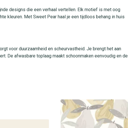
nde designs die een verhaal vertellen. Elk motief is met oog
hte kleuren. Met Sweet Pear haal je een tijdloos behang in huis
zorgt voor duurzaamheid en scheurvastheid. Je brengt het aan
meert. De afwasbare toplaag maakt schoonmaken eenvoudig en de
icht. Perfect voor elk vertrek waar je kiest voor een luxe,
 Pear
Time in al onze winkels. Onze experts staan voor je klaar om je
reren door ons ruime assortiment en creëer een stijlvol interieur