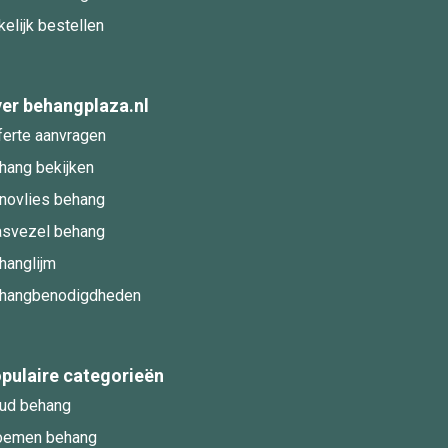
kelijk bestellen
er behangplaza.nl
ferte aanvragen
hang bekijken
novlies behang
asvezel behang
hanglijm
hangbenodigdheden
pulaire categorieën
ud behang
oemen behang