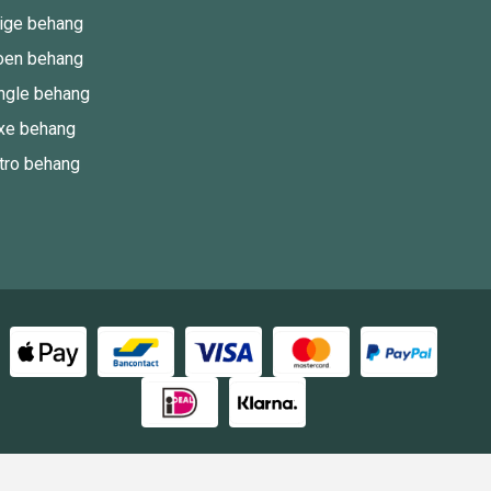
ige behang
oen behang
ngle behang
xe behang
tro behang