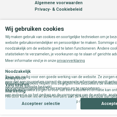
Algemene voorwaarden
Privacy- & Cookiebeleid
Wij gebruiken cookies
Wij maken gebruik van cookies en soortgelijke technieken om je be
website gebruiksvriendelijker en persoonlijker te maken. Sommige c
noodzakelijk om de website goed te laten functioneren. Andere coo
statistieken te verzamelen, je voorkeuren op te slaan of gerichte ad
Meer informatie vind je in onze
privacyverklaring
Noodzakelijk
Deze zijn nodig voor een goede werking van de website. Ze zorgen e
Analytisch
voor dat aan jou snel en correct de gewenste informatie wordt geto
Statistische cookies helpen ons begrijpen hoe bezoekers de website
Voorkeuren
dat je onze website bezoekt.
door anoniem gegevens te verzamelen en te rapporteren.
Voorkeurscookies zorgen ervoor dat een website informatie kan on
Marketing
van invloed is op het gedrag en de vormgeving van de website, zoals
Hierdoor kunnen wij en adverteerders aan de hand van jouw surfge
uw voorkeur of de regio waar u woont.
gepersonaliseerde online advertenties en op maat gemaakte conten
Accepteer selectie
Accepte