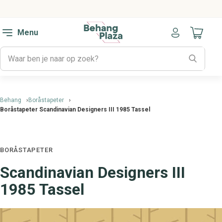
Menu
Naar mijn
Behang
Boråstapeter
Boråstapeter Scandinavian Designers III 1985 Tassel
BORÅSTAPETER
Scandinavian Designers III
1985 Tassel