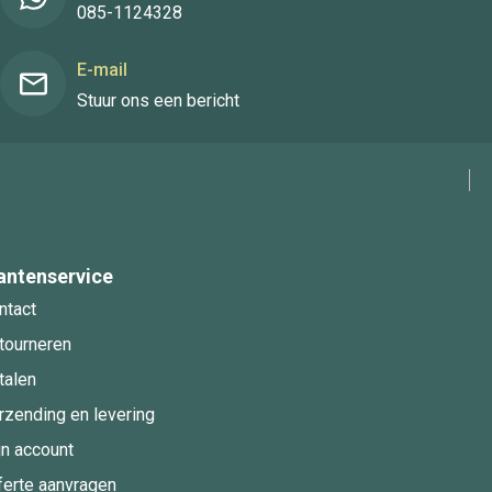
085-1124328
E-mail
Stuur ons een bericht
antenservice
ntact
tourneren
talen
rzending en levering
jn account
ferte aanvragen