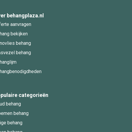
er behangplaza.nl
ferte aanvragen
hang bekijken
novlies behang
asvezel behang
hanglijm
hangbenodigdheden
pulaire categorieën
ud behang
oemen behang
ige behang