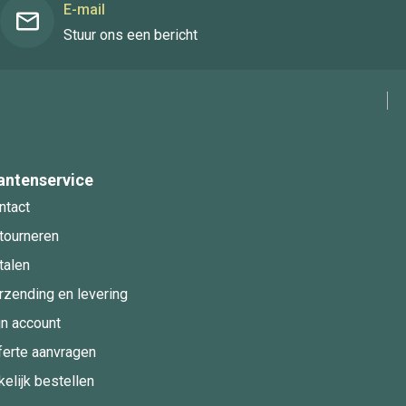
E-mail
Stuur ons een bericht
antenservice
ntact
tourneren
talen
rzending en levering
jn account
ferte aanvragen
kelijk bestellen