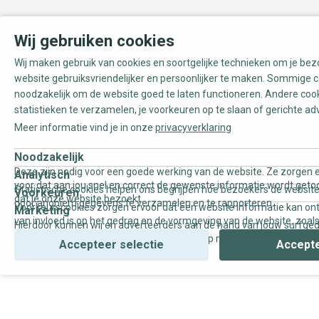
Wij gebruiken cookies
Wij maken gebruik van cookies en soortgelijke technieken om je be
website gebruiksvriendelijker en persoonlijker te maken. Sommige c
noodzakelijk om de website goed te laten functioneren. Andere coo
statistieken te verzamelen, je voorkeuren op te slaan of gerichte ad
Meer informatie vind je in onze
privacyverklaring
Noodzakelijk
Deze zijn nodig voor een goede werking van de website. Ze zorgen e
Analytisch
voor dat aan jou snel en correct de gewenste informatie wordt geto
Statistische cookies helpen ons begrijpen hoe bezoekers de website
Voorkeuren
dat je onze website bezoekt.
door anoniem gegevens te verzamelen en te rapporteren.
Voorkeurscookies zorgen ervoor dat een website informatie kan on
Marketing
van invloed is op het gedrag en de vormgeving van de website, zoals
Hierdoor kunnen wij en adverteerders aan de hand van jouw surfge
uw voorkeur of de regio waar u woont.
gepersonaliseerde online advertenties en op maat gemaakte conten
Accepteer selectie
Accepte