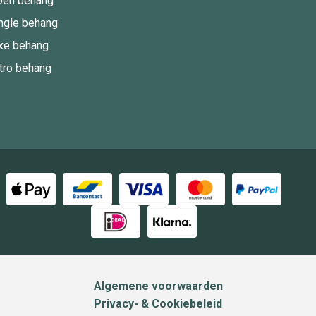
oen behang
ngle behang
xe behang
tro behang
Algemene voorwaarden
Privacy- & Cookiebeleid