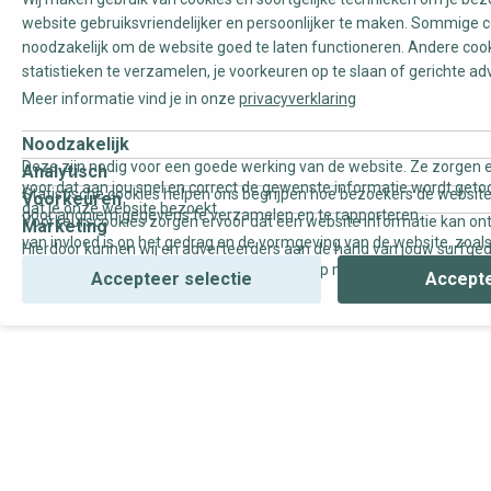
website gebruiksvriendelijker en persoonlijker te maken. Sommige c
noodzakelijk om de website goed te laten functioneren. Andere coo
statistieken te verzamelen, je voorkeuren op te slaan of gerichte ad
Meer informatie vind je in onze
privacyverklaring
Noodzakelijk
Deze zijn nodig voor een goede werking van de website. Ze zorgen e
Analytisch
voor dat aan jou snel en correct de gewenste informatie wordt geto
Statistische cookies helpen ons begrijpen hoe bezoekers de website
Voorkeuren
dat je onze website bezoekt.
door anoniem gegevens te verzamelen en te rapporteren.
Voorkeurscookies zorgen ervoor dat een website informatie kan on
Marketing
van invloed is op het gedrag en de vormgeving van de website, zoals
Hierdoor kunnen wij en adverteerders aan de hand van jouw surfge
uw voorkeur of de regio waar u woont.
gepersonaliseerde online advertenties en op maat gemaakte conten
Accepteer selectie
Accepte