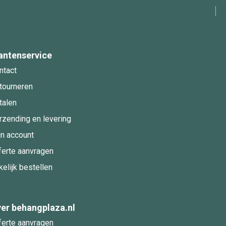
antenservice
ntact
tourneren
talen
rzending en levering
jn account
ferte aanvragen
kelijk bestellen
er behangplaza.nl
ferte aanvragen