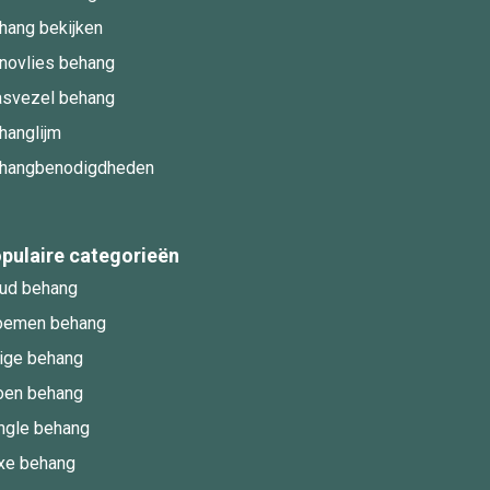
hang bekijken
novlies behang
asvezel behang
hanglijm
hangbenodigdheden
pulaire categorieën
ud behang
oemen behang
ige behang
oen behang
ngle behang
xe behang