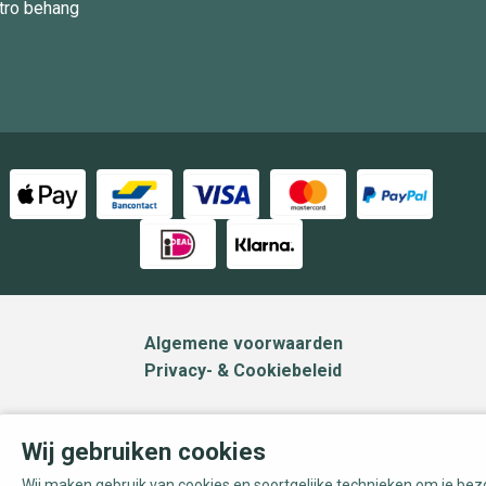
tro behang
Algemene voorwaarden
Privacy- & Cookiebeleid
Wij gebruiken cookies
Wij maken gebruik van cookies en soortgelijke technieken om je be