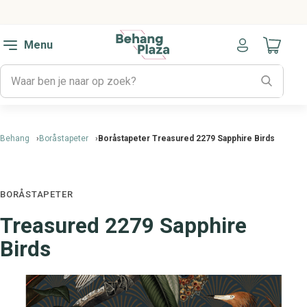
Menu
Naar mijn
Behang
Boråstapeter
Boråstapeter Treasured 2279 Sapphire Birds
BORÅSTAPETER
Treasured 2279 Sapphire
Birds