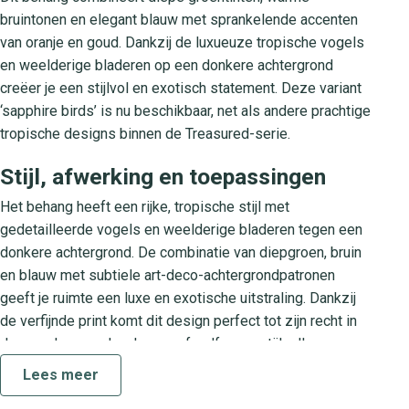
bruintonen en elegant blauw met sprankelende accenten
van oranje en goud. Dankzij de luxueuze tropische vogels
en weelderige bladeren op een donkere achtergrond
creëer je een stijlvol en exotisch statement. Deze variant
‘sapphire birds’ is nu beschikbaar, net als andere prachtige
tropische designs binnen de Treasured-serie.
Stijl, afwerking en toepassingen
Het behang heeft een rijke, tropische stijl met
gedetailleerde vogels en weelderige bladeren tegen een
donkere achtergrond. De combinatie van diepgroen, bruin
en blauw met subtiele art-deco-achtergrondpatronen
geeft je ruimte een luxe en exotische uitstraling. Dankzij
de verfijnde print komt dit design perfect tot zijn recht in
de woonkamer, slaapkamer of zelfs een stijlvolle
eetkamer. Ook in commerciële ruimtes zorgt het voor een
Lees meer
indrukwekkende wandbekleding die je bezoekers niet