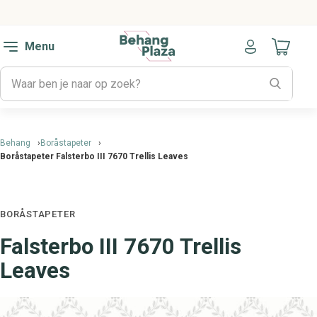
Menu
Naar mijn
Behang
Boråstapeter
Boråstapeter Falsterbo III 7670 Trellis Leaves
BORÅSTAPETER
Falsterbo III 7670 Trellis
Leaves