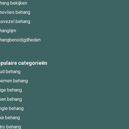
hang bekijken
novlies behang
asvezel behang
hanglijm
hangbenodigdheden
pulaire categorieën
ud behang
oemen behang
ige behang
oen behang
ngle behang
xe behang
tro behang