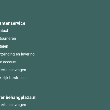
antenservice
ntact
tourneren
talen
rzending en levering
jn account
ferte aanvragen
kelijk bestellen
er behangplaza.nl
ferte aanvragen