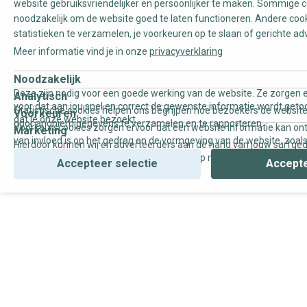
website gebruiksvriendelijker en persoonlijker te maken. Sommige c
noodzakelijk om de website goed te laten functioneren. Andere coo
statistieken te verzamelen, je voorkeuren op te slaan of gerichte ad
Meer informatie vind je in onze
privacyverklaring
Noodzakelijk
Deze zijn nodig voor een goede werking van de website. Ze zorgen e
Analytisch
voor dat aan jou snel en correct de gewenste informatie wordt geto
Statistische cookies helpen ons begrijpen hoe bezoekers de website
Voorkeuren
dat je onze website bezoekt.
door anoniem gegevens te verzamelen en te rapporteren.
Voorkeurscookies zorgen ervoor dat een website informatie kan on
Marketing
van invloed is op het gedrag en de vormgeving van de website, zoals
Hierdoor kunnen wij en adverteerders aan de hand van jouw surfge
uw voorkeur of de regio waar u woont.
gepersonaliseerde online advertenties en op maat gemaakte conten
Accepteer selectie
Accepte