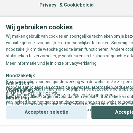
Privacy- & Cookiebeleid
Wij gebruiken cookies
Wij maken gebruik van cookies en soortgelijke technieken om je be
website gebruiksvriendelijker en persoonlijker te maken. Sommige c
noodzakelijk om de website goed te laten functioneren. Andere coo
statistieken te verzamelen, je voorkeuren op te slaan of gerichte ad
Meer informatie vind je in onze
privacyverklaring
Noodzakelijk
Deze zijn nodig voor een goede werking van de website. Ze zorgen e
Analytisch
voor dat aan jou snel en correct de gewenste informatie wordt geto
Statistische cookies helpen ons begrijpen hoe bezoekers de website
Voorkeuren
dat je onze website bezoekt.
door anoniem gegevens te verzamelen en te rapporteren.
Voorkeurscookies zorgen ervoor dat een website informatie kan on
Marketing
van invloed is op het gedrag en de vormgeving van de website, zoals
Hierdoor kunnen wij en adverteerders aan de hand van jouw surfge
uw voorkeur of de regio waar u woont.
gepersonaliseerde online advertenties en op maat gemaakte conten
Accepteer selectie
Accepte