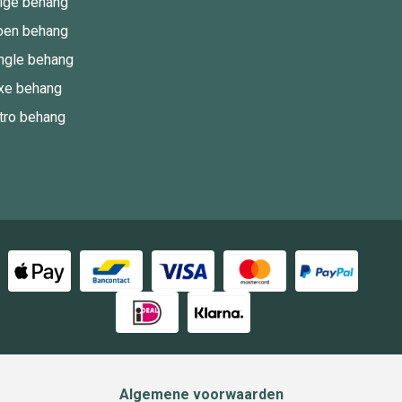
ige behang
oen behang
ngle behang
xe behang
tro behang
Algemene voorwaarden