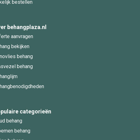
kelijk bestellen
er behangplaza.nl
ferte aanvragen
hang bekijken
novlies behang
asvezel behang
hanglijm
hangbenodigdheden
pulaire categorieën
ud behang
oemen behang