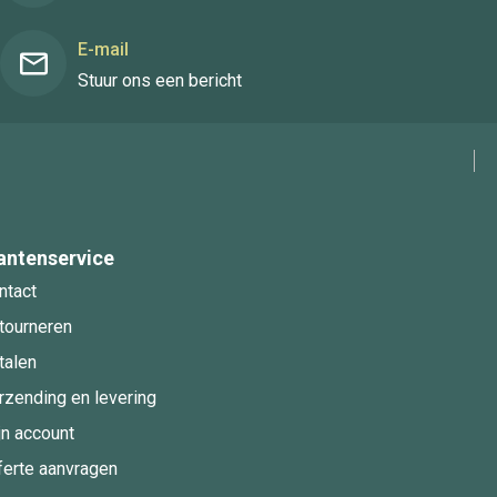
E-mail
Stuur ons een bericht
antenservice
ntact
tourneren
talen
rzending en levering
jn account
ferte aanvragen