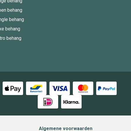
ige behang
oen behang
ngle behang
xe behang
tro behang
Algemene voorwaarden