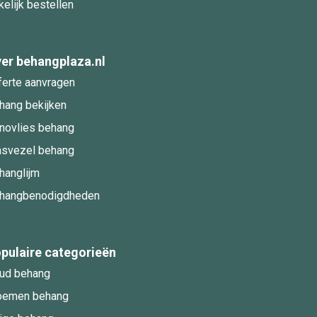
kelijk bestellen
er behangplaza.nl
ferte aanvragen
hang bekijken
novlies behang
asvezel behang
hanglijm
hangbenodigdheden
pulaire categorieën
ud behang
oemen behang