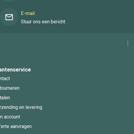
E-mail
Stuur ons een bericht
antenservice
ntact
tourneren
talen
rzending en levering
jn account
ferte aanvragen