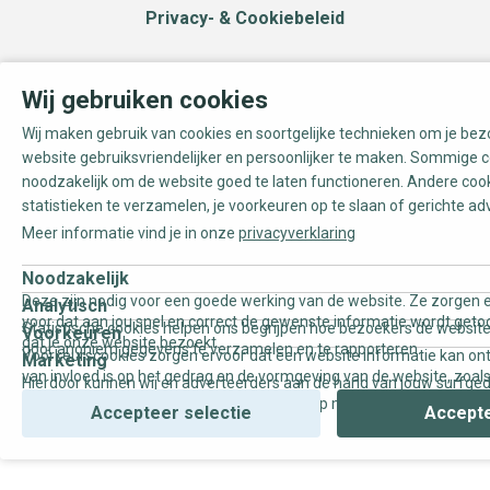
Privacy- & Cookiebeleid
Wij gebruiken cookies
Wij maken gebruik van cookies en soortgelijke technieken om je be
website gebruiksvriendelijker en persoonlijker te maken. Sommige c
noodzakelijk om de website goed te laten functioneren. Andere coo
statistieken te verzamelen, je voorkeuren op te slaan of gerichte ad
Meer informatie vind je in onze
privacyverklaring
Noodzakelijk
Deze zijn nodig voor een goede werking van de website. Ze zorgen e
Analytisch
voor dat aan jou snel en correct de gewenste informatie wordt geto
Statistische cookies helpen ons begrijpen hoe bezoekers de website
Voorkeuren
dat je onze website bezoekt.
door anoniem gegevens te verzamelen en te rapporteren.
Voorkeurscookies zorgen ervoor dat een website informatie kan on
Marketing
van invloed is op het gedrag en de vormgeving van de website, zoals
Hierdoor kunnen wij en adverteerders aan de hand van jouw surfge
uw voorkeur of de regio waar u woont.
gepersonaliseerde online advertenties en op maat gemaakte conten
Accepteer selectie
Accepte