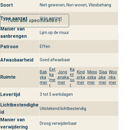
Behangplaza: Uni uit Autour Du
Soort
Niet geweven, Non woven, Vliesbehang
Monde in onze winkels
Type aanzet
Vrije aanzet
Toon alle specificaties
Bezoek onze winkels voor professioneel advies en bekijk
de stalen van Uni uit de collectie Autour Du Monde in het
Manier van
Lijm op de muur
echt. Onze medewerkers helpen je graag bij het kiezen
aanbrengen
van de perfecte wandbekleding voor jouw interieur.
Patroon
Effen
Afwasbaarheid
Goed afwasbaar
Eet
Ka
Bab
Jong
Kind
Meisj
Slaa
Woo
ka
nt
Ruimte
yka
,
,
enska
,
,
erka
,
eska
,
pka
,
nka
me
oo
mer
mer
mer
mer
mer
mer
r
r
Levertijd
3 tot 5 werkdagen
Lichtbestendighe
Uitstekend lichtbestendig
id
Manier van
Droog verwijderbaar
verwijdering