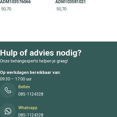
ADM103576066
ADM103581021
50,70
50,70
Hulp of advies nodig?
Onze behangexperts helpen je graag!
Op werkdagen bereikbaar van:
09:30 – 17:00 uur
Bellen
085-1124328
Whatsapp
085-1124328