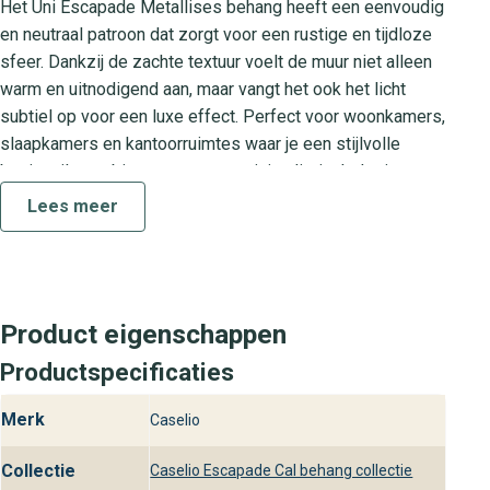
Het Uni Escapade Metallises behang heeft een eenvoudig
en neutraal patroon dat zorgt voor een rustige en tijdloze
sfeer. Dankzij de zachte textuur voelt de muur niet alleen
warm en uitnodigend aan, maar vangt het ook het licht
subtiel op voor een luxe effect. Perfect voor woonkamers,
slaapkamers en kantoorruimtes waar je een stijlvolle
basis wilt combineren met een minimalistisch design.
Lees meer
De Escapade Cal collectie
De Escapade Cal collectie staat voor verfijnd design en
hoogwaardige kwaliteit. Elk behang uit deze serie is
zorgvuldig ontworpen om een harmonieuze sfeer te
Product eigenschappen
creëren. Met de Uni Escapade Metallises speel je in op de
nieuwste interieurtrends zonder in te leveren op tijdloze
Productspecificaties
elegantie.
Merk
Caselio
Praktische kenmerken
Collectie
Caselio Escapade Cal behang collectie
Materiaal: Hoogwaardig vliesbehang voor optimale