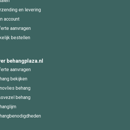
talen
rzending en levering
jn account
ferte aanvragen
kelijk bestellen
er behangplaza.nl
ferte aanvragen
hang bekijken
novlies behang
asvezel behang
hanglijm
hangbenodigdheden