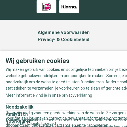
Algemene voorwaarden
Privacy- & Cookiebeleid
Wij gebruiken cookies
Wij maken gebruik van cookies en soortgelijke technieken om je be
website gebruiksvriendelijker en persoonlijker te maken. Sommige c
noodzakelijk om de website goed te laten functioneren. Andere coo
statistieken te verzamelen, je voorkeuren op te slaan of gerichte ad
Meer informatie vind je in onze
privacyverklaring
Noodzakelijk
Deze zijn nodig voor een goede werking van de website. Ze zorgen e
Analytisch
voor dat aan jou snel en correct de gewenste informatie wordt geto
Statistische cookies helpen ons begrijpen hoe bezoekers de website
Voorkeuren
dat je onze website bezoekt.
door anoniem gegevens te verzamelen en te rapporteren.
Voorkeurscookies zorgen ervoor dat een website informatie kan on