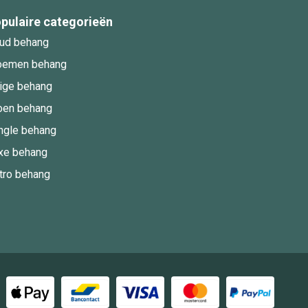
pulaire categorieën
ud behang
oemen behang
ige behang
oen behang
ngle behang
xe behang
tro behang