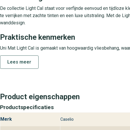
De collectie Light Cal staat voor verfijnde eenvoud en tijdloze 
te verrijken met zachte tinten en een luxe uitstraling. Met de Ligh
wanddesign.
Praktische kenmerken
Uni Mat Light Cal is gemaakt van hoogwaardig vliesbehang, waar
het eenvoudig aan met de nat-opp aanbrengmethode: Het behangbl
Lees meer
voorbehandelde muur aan. Het is volledig afwasbaar, ideaal voor
lichtbestendigheid. Zo blijft de kleur jarenlang gelijkvloers prach
Ontdek Uni Mat Light Cal bij behangpl
Wil je Uni Mat Light Cal uit de collectie Light Cal zelf ervaren?
Product eigenschappen
kwaliteit en kies jouw perfecte wandbekleding. Ons team staat kla
Productspecificaties
behang.
Merk
Caselio