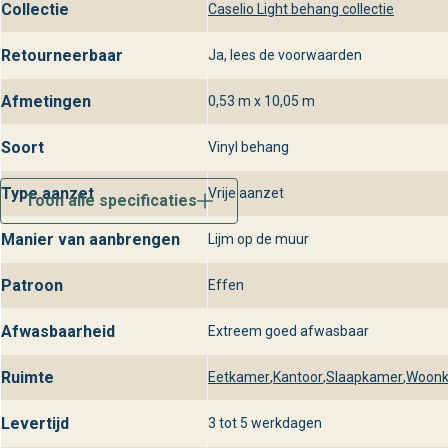
Collectie
Caselio Light behang collectie
Retourneerbaar
Ja, lees de voorwaarden
Afmetingen
0,53 m x 10,05 m
Soort
Vinyl behang
Type aanzet
Vrije aanzet
Toon alle specificaties
Manier van aanbrengen
Lijm op de muur
Patroon
Effen
Afwasbaarheid
Extreem goed afwasbaar
Ruimte
Eetkamer
,
Kantoor
,
Slaapkamer
,
Woon
Levertijd
3 tot 5 werkdagen