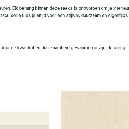
kleuren. Elk behang binnen deze reeks is ontworpen om je interieu
t Cal serie kies je altijd voor een stijlvol, duurzaam en eigentijds
door de kwaliteit en duurzaamheid gewaarborgd zijn. Je brengt
ad breng je rechtstreeks op de met lijstvrij latex
 gebruik in woon- en slaapvertrekken, en heeft een uitstekende
tig en luxe ogen.
aza
 Bezoek een van onze winkels en bekijk de luxe textuur, voel de
ar om je persoonlijk te adviseren over dit stijlvolle design