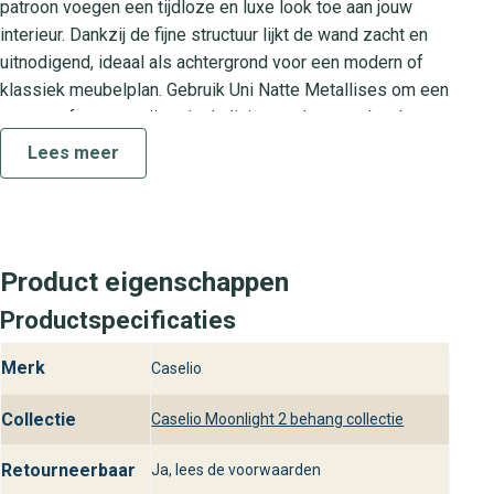
patroon voegen een tijdloze en luxe look toe aan jouw
interieur. Dankzij de fijne structuur lijkt de wand zacht en
uitnodigend, ideaal als achtergrond voor een modern of
klassiek meubelplan. Gebruik Uni Natte Metallises om een
serene sfeer te creëren in de living, eetkamer, slaapkamer
of hal.
Lees meer
Moonlight 2 collectie
De Moonlight 2 collectie staat voor hoogwaardige
wandbekleding met een verfijnde metallische finish. Elk
Product eigenschappen
ontwerp in deze collectie is zorgvuldig ontwikkeld om een
zachte glans en een luxe touch aan je interieur te geven.
Productspecificaties
Met de Moonlight 2 collectie kies je voor behang dat
Merk
Caselio
zowel tijdloos als trendy is, perfect voor een stijlvol en
elegant interieur.
Collectie
Caselio Moonlight 2 behang collectie
Praktische kenmerken
Retourneerbaar
Ja, lees de voorwaarden
Uni Natte Metallises is vervaardigd van sterk vliesbehang,