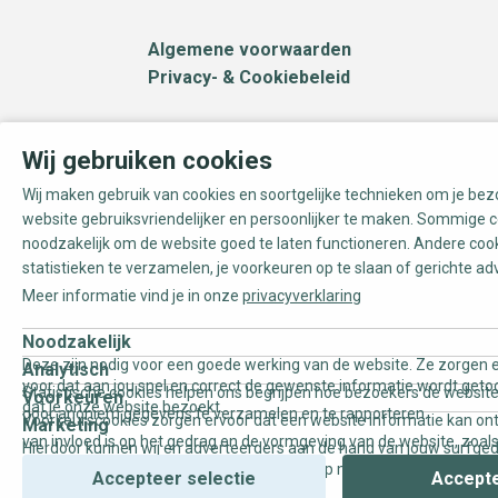
Algemene voorwaarden
Privacy- & Cookiebeleid
Wij gebruiken cookies
Wij maken gebruik van cookies en soortgelijke technieken om je be
website gebruiksvriendelijker en persoonlijker te maken. Sommige c
noodzakelijk om de website goed te laten functioneren. Andere coo
statistieken te verzamelen, je voorkeuren op te slaan of gerichte ad
Meer informatie vind je in onze
privacyverklaring
Noodzakelijk
Deze zijn nodig voor een goede werking van de website. Ze zorgen e
Analytisch
voor dat aan jou snel en correct de gewenste informatie wordt geto
Statistische cookies helpen ons begrijpen hoe bezoekers de website
Voorkeuren
dat je onze website bezoekt.
door anoniem gegevens te verzamelen en te rapporteren.
Voorkeurscookies zorgen ervoor dat een website informatie kan on
Marketing
van invloed is op het gedrag en de vormgeving van de website, zoals
Hierdoor kunnen wij en adverteerders aan de hand van jouw surfge
uw voorkeur of de regio waar u woont.
gepersonaliseerde online advertenties en op maat gemaakte conten
Accepteer selectie
Accepte