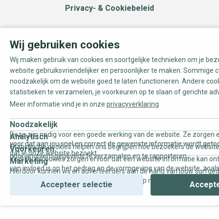
Privacy- & Cookiebeleid
Wij gebruiken cookies
Wij maken gebruik van cookies en soortgelijke technieken om je be
website gebruiksvriendelijker en persoonlijker te maken. Sommige c
noodzakelijk om de website goed te laten functioneren. Andere coo
statistieken te verzamelen, je voorkeuren op te slaan of gerichte ad
Meer informatie vind je in onze
privacyverklaring
Noodzakelijk
Deze zijn nodig voor een goede werking van de website. Ze zorgen e
Analytisch
voor dat aan jou snel en correct de gewenste informatie wordt geto
Statistische cookies helpen ons begrijpen hoe bezoekers de website
Voorkeuren
dat je onze website bezoekt.
door anoniem gegevens te verzamelen en te rapporteren.
Voorkeurscookies zorgen ervoor dat een website informatie kan on
Marketing
van invloed is op het gedrag en de vormgeving van de website, zoals
Hierdoor kunnen wij en adverteerders aan de hand van jouw surfge
uw voorkeur of de regio waar u woont.
gepersonaliseerde online advertenties en op maat gemaakte conten
Accepteer selectie
Accepte