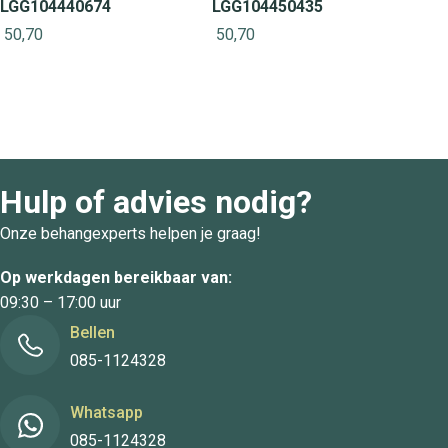
LGG104440674
LGG104450435
50,70
50,70
Hulp of advies nodig?
Onze behangexperts helpen je graag!
Op werkdagen bereikbaar van:
09:30 – 17:00 uur
Bellen
085-1124328
Whatsapp
085-1124328