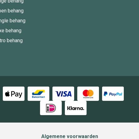
ige behang
oen behang
ngle behang
xe behang
tro behang
Algemene voorwaarden