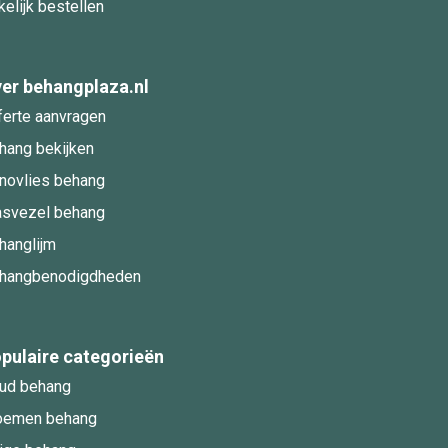
kelijk bestellen
er behangplaza.nl
ferte aanvragen
hang bekijken
novlies behang
asvezel behang
hanglijm
hangbenodigdheden
pulaire categorieën
ud behang
oemen behang