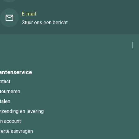
E-mail
Stuur ons een bericht
antenservice
ntact
tourneren
talen
rzending en levering
jn account
ferte aanvragen