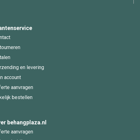
antenservice
ntact
tourneren
talen
rzending en levering
jn account
ferte aanvragen
kelijk bestellen
er behangplaza.nl
ferte aanvragen