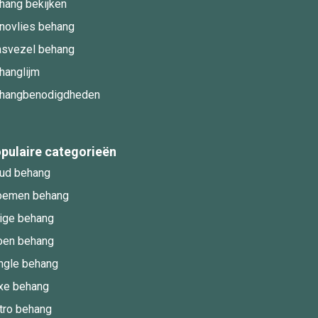
hang bekijken
novlies behang
asvezel behang
hanglijm
hangbenodigdheden
pulaire categorieën
ud behang
oemen behang
ige behang
oen behang
ngle behang
xe behang
tro behang