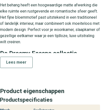
Het behang heeft een hoogwaardige matte afwerking die
elke ruimte een rustgevende en romantische sfeer geeft.
Het fijne bloemmotief past uitstekend in een traditioneel
of landelijk interieur, maar combineert ook moeiteloos met
modern design. Perfect voor je woonkamer, slaapkamer of
gezellige eetkamer waar je een tijdloze, luxe uitstraling
wilt creëren.
De Dreamy Escape collectie
Dreamy Escape is een collectie die je meeneemt naar een
Lees meer
wereld van verfijnde elegantie en nostalgie. Elk dessin is
zorgvuldig ontworpen om jouw interieur net dat beetje
extra te geven. Met Vintage Rose kies je voor een
klassiek design dat nooit uit de mode raakt en moeiteloos
Product eigenschappen
aansluit bij diverse woonstijlen.
Productspecificaties
Praktische kenmerken