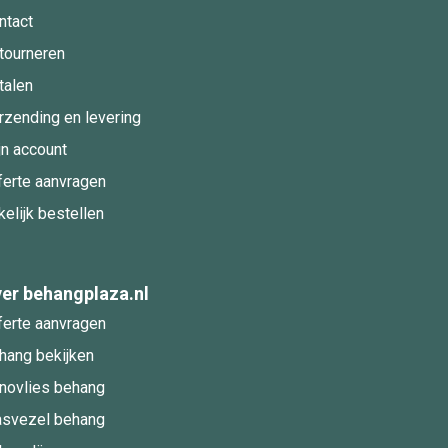
ntact
tourneren
talen
rzending en levering
jn account
ferte aanvragen
kelijk bestellen
er behangplaza.nl
ferte aanvragen
hang bekijken
novlies behang
asvezel behang