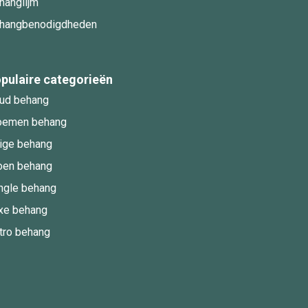
hanglijm
hangbenodigdheden
pulaire categorieën
ud behang
oemen behang
ige behang
oen behang
ngle behang
xe behang
tro behang