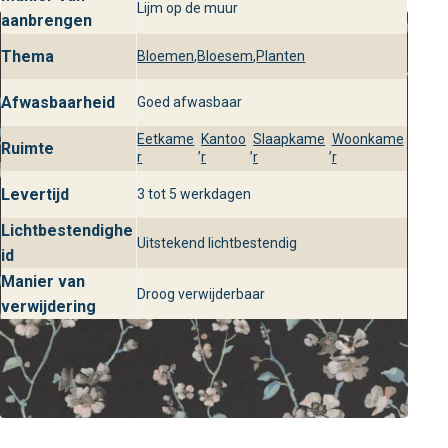
Bezoek behangplaza voor Apple
Lijm op de muur
aanbrengen
Blossom Ardoise Soliflore
Thema
Bloemen
,
Bloesem
,
Planten
Ontdek Apple Blossom Ardoise uit de Soliflore collectie
bij behangplaza en laat je inspireren door ons ruime
Afwasbaarheid
Goed afwasbaar
aanbod. Bezoek onze winkels en ervaar zelf de kwaliteit
Eetkame
Kantoo
Slaapkame
Woonkame
en het stijlvolle design van dit luxe behang. Je interieur
Ruimte
,
,
,
r
r
r
r
verdient de bijzondere touch van Soliflore.
Levertijd
3 tot 5 werkdagen
Lichtbestendighe
Uitstekend lichtbestendig
id
Manier van
Droog verwijderbaar
verwijdering