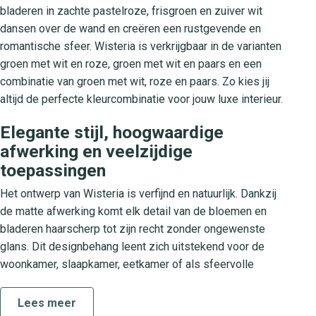
bladeren in zachte pastelroze, frisgroen en zuiver wit
dansen over de wand en creëren een rustgevende en
romantische sfeer. Wisteria is verkrijgbaar in de varianten
groen met wit en roze, groen met wit en paars en een
combinatie van groen met wit, roze en paars. Zo kies jij
altijd de perfecte kleurcombinatie voor jouw luxe interieur.
Elegante stijl, hoogwaardige
afwerking en veelzijdige
toepassingen
Het ontwerp van Wisteria is verfijnd en natuurlijk. Dankzij
de matte afwerking komt elk detail van de bloemen en
bladeren haarscherp tot zijn recht zonder ongewenste
glans. Dit designbehang leent zich uitstekend voor de
woonkamer, slaapkamer, eetkamer of als sfeervolle
accentwand in de hal. De vloeiende patronen dragen bij
aan een frisse en uitnodigende ambiance, waardoor jouw
Lees meer