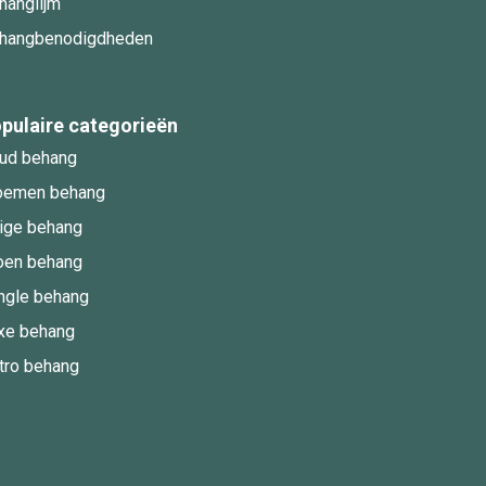
hanglijm
hangbenodigdheden
pulaire categorieën
ud behang
oemen behang
ige behang
oen behang
ngle behang
xe behang
tro behang