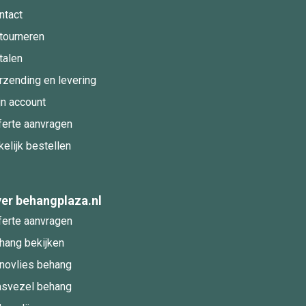
ntact
tourneren
talen
rzending en levering
jn account
ferte aanvragen
kelijk bestellen
er behangplaza.nl
ferte aanvragen
hang bekijken
novlies behang
asvezel behang