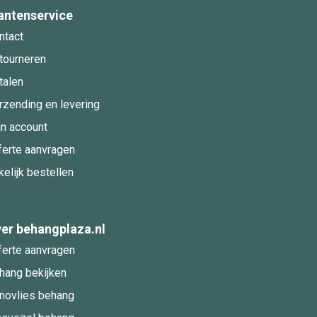
antenservice
ntact
tourneren
talen
rzending en levering
jn account
ferte aanvragen
kelijk bestellen
er behangplaza.nl
ferte aanvragen
hang bekijken
novlies behang