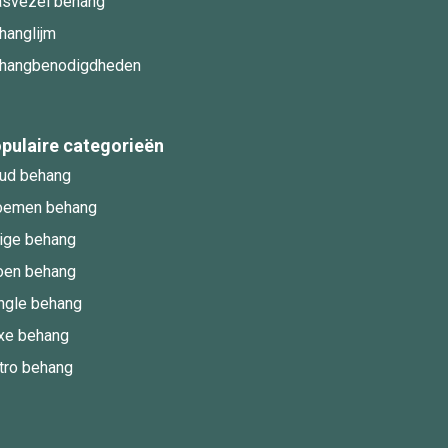
asvezel behang
hanglijm
hangbenodigdheden
pulaire categorieën
ud behang
oemen behang
ige behang
oen behang
ngle behang
xe behang
tro behang