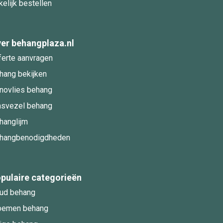
kelijk bestellen
er behangplaza.nl
ferte aanvragen
hang bekijken
novlies behang
asvezel behang
hanglijm
hangbenodigdheden
pulaire categorieën
ud behang
oemen behang