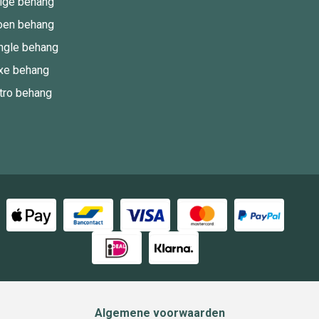
ige behang
oen behang
ngle behang
xe behang
tro behang
Algemene voorwaarden