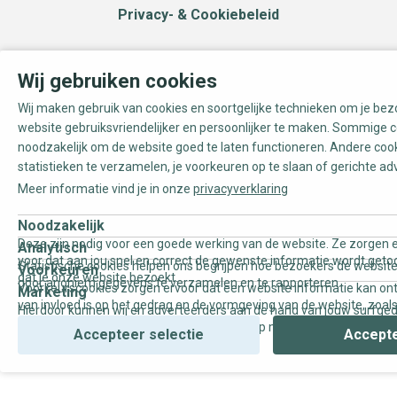
Privacy- & Cookiebeleid
Wij gebruiken cookies
Wij maken gebruik van cookies en soortgelijke technieken om je be
website gebruiksvriendelijker en persoonlijker te maken. Sommige c
noodzakelijk om de website goed te laten functioneren. Andere coo
statistieken te verzamelen, je voorkeuren op te slaan of gerichte ad
Meer informatie vind je in onze
privacyverklaring
Noodzakelijk
Deze zijn nodig voor een goede werking van de website. Ze zorgen e
Analytisch
voor dat aan jou snel en correct de gewenste informatie wordt geto
Statistische cookies helpen ons begrijpen hoe bezoekers de website
Voorkeuren
dat je onze website bezoekt.
door anoniem gegevens te verzamelen en te rapporteren.
Voorkeurscookies zorgen ervoor dat een website informatie kan on
Marketing
van invloed is op het gedrag en de vormgeving van de website, zoals
Hierdoor kunnen wij en adverteerders aan de hand van jouw surfge
uw voorkeur of de regio waar u woont.
gepersonaliseerde online advertenties en op maat gemaakte conten
Accepteer selectie
Accepte