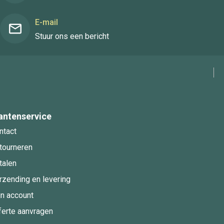
E-mail
Stuur ons een bericht
antenservice
ntact
tourneren
talen
rzending en levering
jn account
ferte aanvragen