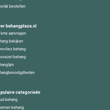
kelijk bestellen
er behangplaza.nl
ferte aanvragen
hang bekijken
novlies behang
asvezel behang
hanglijm
hangbenodigdheden
pulaire categorieën
ud behang
oemen behang