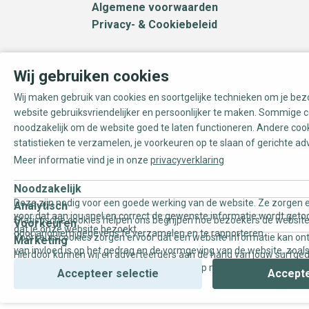
Algemene voorwaarden
Privacy- & Cookiebeleid
Wij gebruiken cookies
Wij maken gebruik van cookies en soortgelijke technieken om je be
website gebruiksvriendelijker en persoonlijker te maken. Sommige c
noodzakelijk om de website goed te laten functioneren. Andere coo
statistieken te verzamelen, je voorkeuren op te slaan of gerichte ad
Meer informatie vind je in onze
privacyverklaring
Noodzakelijk
Deze zijn nodig voor een goede werking van de website. Ze zorgen e
Analytisch
voor dat aan jou snel en correct de gewenste informatie wordt geto
Statistische cookies helpen ons begrijpen hoe bezoekers de website
Voorkeuren
dat je onze website bezoekt.
door anoniem gegevens te verzamelen en te rapporteren.
Voorkeurscookies zorgen ervoor dat een website informatie kan on
Marketing
van invloed is op het gedrag en de vormgeving van de website, zoals
Hierdoor kunnen wij en adverteerders aan de hand van jouw surfge
uw voorkeur of de regio waar u woont.
gepersonaliseerde online advertenties en op maat gemaakte conten
Accepteer selectie
Accepte