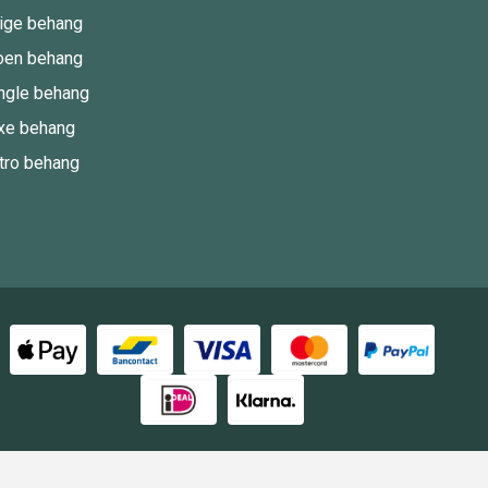
ige behang
oen behang
ngle behang
xe behang
tro behang