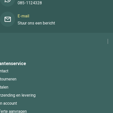
085-1124328
E-mail
Stuur ons een bericht
antenservice
ntact
tourneren
talen
rzending en levering
jn account
ferte aanvragen