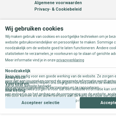
Algemene voorwaarden
Privacy- & Cookiebeleid
Wij gebruiken cookies
Wij maken gebruik van cookies en soortgelijke technieken om je be
website gebruiksvriendelijker en persoonlijker te maken. Sommige c
noodzakelijk om de website goed te laten functioneren. Andere coo
statistieken te verzamelen, je voorkeuren op te slaan of gerichte ad
Meer informatie vind je in onze
privacyverklaring
Noodzakelijk
Deze zijn nodig voor een goede werking van de website. Ze zorgen e
Analytisch
voor dat aan jou snel en correct de gewenste informatie wordt geto
Statistische cookies helpen ons begrijpen hoe bezoekers de website
Voorkeuren
dat je onze website bezoekt.
door anoniem gegevens te verzamelen en te rapporteren.
Voorkeurscookies zorgen ervoor dat een website informatie kan on
Marketing
van invloed is op het gedrag en de vormgeving van de website, zoals
Hierdoor kunnen wij en adverteerders aan de hand van jouw surfge
uw voorkeur of de regio waar u woont.
gepersonaliseerde online advertenties en op maat gemaakte conten
Accepteer selectie
Accepte