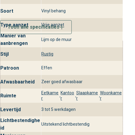
veel daglicht.
Soort
Vinyl behang
Behangplaza in de winkels
Type aanzet
Vrije aanzet
Beleef Beauty Full Color en de volledige Beauty Full Color
Toon alle specificaties
collectie bij behangplaza in de winkels. Onze specialisten
Manier van
Lijm op de muur
helpen je graag bij het vinden van de ideale
aanbrengen
wandbekleding voor jouw interieur. Ontdek zelf de luxe,
Stijl
Rustig
stijl en kwaliteit die alleen behangplaza kan bieden.
Patroon
Effen
Afwasbaarheid
Zeer goed afwasbaar
Eetkame
Kantoo
Slaapkame
Woonkame
Ruimte
,
,
,
r
r
r
r
Levertijd
3 tot 5 werkdagen
Lichtbestendighe
Uitstekend lichtbestendig
id