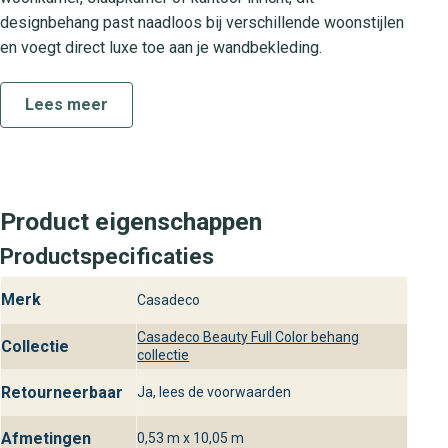
designbehang past naadloos bij verschillende woonstijlen
en voegt direct luxe toe aan je wandbekleding.
Collectie
Lees meer
De Beauty Full Color collectie staat voor kwaliteit en
eenvoud. Elke rol is zorgvuldig vervaardigd om een
soepel verwerkingsgemak te garanderen. Door het design
en de verfijnde kleurkeuze maak je met één collectie een
Product eigenschappen
groot verschil in je interieur.
Productspecificaties
Praktische kenmerken
Merk
Casadeco
Beauty Full Color is gemaakt van hoogwaardig
vliesbehang, waardoor je het eenvoudig met plak-en-voor
Casadeco Beauty Full Color behang
Collectie
collectie
aanbrengt. Het oppervlak is afwasbaar en goed bestand
tegen dagelijkse vlekken, ideaal voor intensief gebruikte
Retourneerbaar
Ja, lees de voorwaarden
ruimtes. De wandbekleding is lichtbestendig en behoudt
lang zijn heldere kleur, perfect voor woonvertrekken met
Afmetingen
0,53 m x 10,05 m