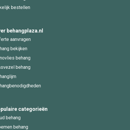
kelijk bestellen
er behangplaza.nl
ferte aanvragen
hang bekijken
novlies behang
asvezel behang
hanglijm
hangbenodigdheden
pulaire categorieën
ud behang
oemen behang