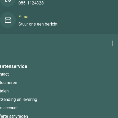
085-1124328
E-mail
Stuur ons een bericht
antenservice
ntact
tourneren
talen
rzending en levering
jn account
ferte aanvragen