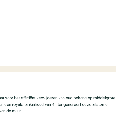
#1022 (geen titel)
Fotobehang
Babykamer
Klassiek
Dieren
#1019 (geen titel)
Scandinavisch
Planten
t voor het efficiënt verwijderen van oud behang op middelgrote
n een royale tankinhoud van 4 liter genereert deze afstomer
van de muur.