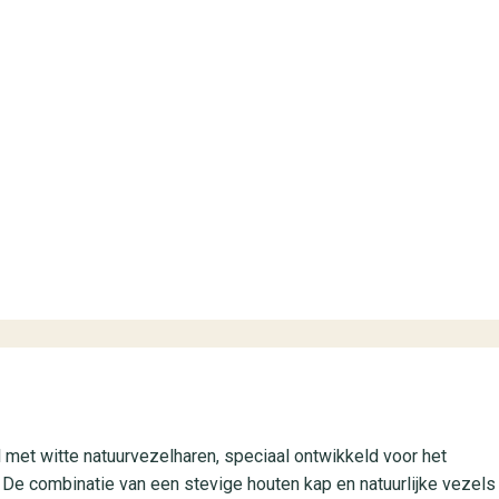
#1022 (geen titel)
Fotobehang
Babykamer
Klassiek
Dieren
#1019 (geen titel)
Scandinavisch
Planten
 met witte natuurvezelharen, speciaal ontwikkeld voor het
 De combinatie van een stevige houten kap en natuurlijke vezels