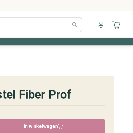
Naar mijn account
Naar mijn a
el Fiber Prof
In winkelwagen