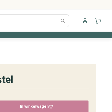
Naar mijn account
Naar mijn a
tel
In winkelwagen