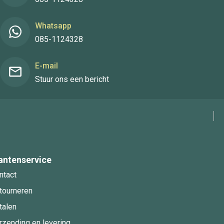
Whatsapp
085-1124328
E-mail
Stuur ons een bericht
antenservice
ntact
tourneren
talen
rzending en levering