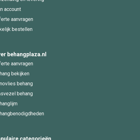
jn account
ferte aanvragen
kelijk bestellen
er behangplaza.nl
ferte aanvragen
hang bekijken
novlies behang
asvezel behang
hanglijm
hangbenodigdheden
pulaire categorieën