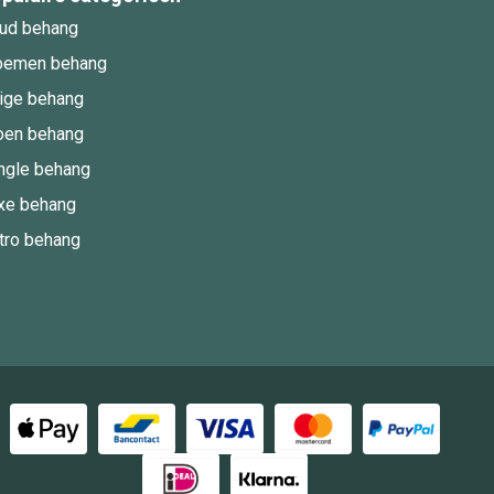
ud behang
oemen behang
ige behang
oen behang
ngle behang
xe behang
tro behang