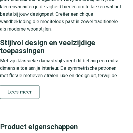
kleurenvarianten je de vrijheid bieden om te kiezen wat het
beste bij jouw designpast. Creëer een chique
wandbekleding die moeiteloos past in zowel traditionele
als moderne woonstijlen.
Stijlvol design en veelzijdige
toepassingen
Met zijn klassieke damaststijl voegt dit behang een extra
dimensie toe aan je interieur. De symmetrische patronen
met florale motieven stralen luxe en design uit, terwijl de
zachte kleuren een rustige en stijlvolle ambiance
verzekeren. Of je nu een accentmuur in de woonkamer wilt
Lees meer
presenteren, de eetkamer een royale uitstraling wilt geven
of de slaapkamer een vleugje glamour wilt meegeven,
Blommor & Blad 677-01 hudiksvalls teater komt altijd tot
zijn recht.
Product eigenschappen