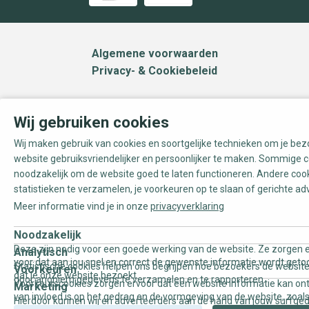
Algemene voorwaarden
Privacy- & Cookiebeleid
Wij gebruiken cookies
Wij maken gebruik van cookies en soortgelijke technieken om je be
website gebruiksvriendelijker en persoonlijker te maken. Sommige c
noodzakelijk om de website goed te laten functioneren. Andere coo
statistieken te verzamelen, je voorkeuren op te slaan of gerichte ad
Meer informatie vind je in onze
privacyverklaring
Noodzakelijk
Deze zijn nodig voor een goede werking van de website. Ze zorgen e
Analytisch
voor dat aan jou snel en correct de gewenste informatie wordt geto
Statistische cookies helpen ons begrijpen hoe bezoekers de website
Voorkeuren
dat je onze website bezoekt.
door anoniem gegevens te verzamelen en te rapporteren.
Voorkeurscookies zorgen ervoor dat een website informatie kan on
Marketing
van invloed is op het gedrag en de vormgeving van de website, zoals
Hierdoor kunnen wij en adverteerders aan de hand van jouw surfge