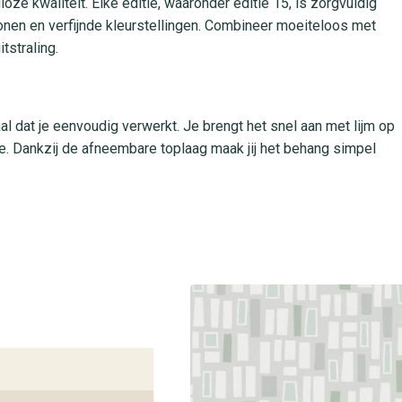
ze kwaliteit. Elke editie, waaronder editie 15, is zorgvuldig
onen en verfijnde kleurstellingen. Combineer moeiteloos met
tstraling.
 dat je eenvoudig verwerkt. Je brengt het snel aan met lijm op
. Dankzij de afneembare toplaag maak jij het behang simpel
ngdurig z’n frisse kleuren en is ideaal voor diverse ruimtes
 editie 15
ctie in onze winkels. Onze interieuradviseurs staan voor je
oor jouw ontwerpwens. Beleef luxe wandbekleding en design op z’