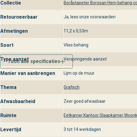
Collectie
Boråstapeter Borosan Hem behang col
Retourneerbaar
Ja, lees onze voorwaarden
Afmetingen
11,2 x 0,53m
Soort
Vlies behang
Type aanzet
Verspringende aanzet
Toon alle specificaties
Manier van aanbrengen
Lijm op de muur
Thema
Grafisch
Afwasbaarheid
Zeer goed afwasbaar
Ruimte
Eetkamer
,
Kantoor
,
Slaapkamer
,
Woon
Levertijd
3 tot 14 werkdagen