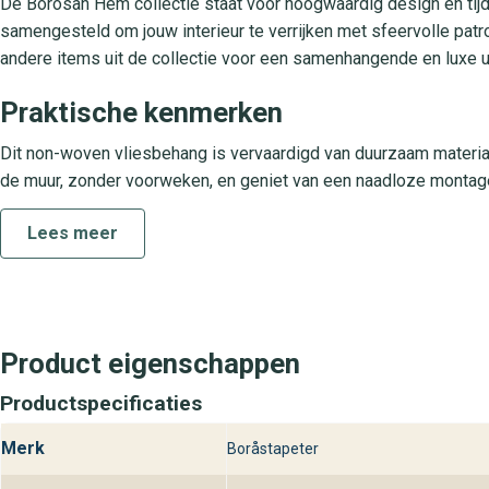
De Borosan Hem collectie staat voor hoogwaardig design en tijdlo
samengesteld om jouw interieur te verrijken met sfeervolle patr
andere items uit de collectie voor een samenhangende en luxe ui
Praktische kenmerken
Dit non-woven vliesbehang is vervaardigd van duurzaam materiaal
de muur, zonder voorweken, en geniet van een naadloze montage
schoon met een zachte doek. De lichtbestendige print behoudt la
Lees meer
zoals woonkamer, slaapkamer, hal en kantoor.
Bezoek behangplaza voor Borosan Hem
Ontdek Borosan Hem editie 15 en de volledige Borosan Hem colle
klaar om je te helpen bij het kiezen van het perfecte behang v
Product eigenschappen
best bij behangplaza.
Productspecificaties
Merk
Boråstapeter