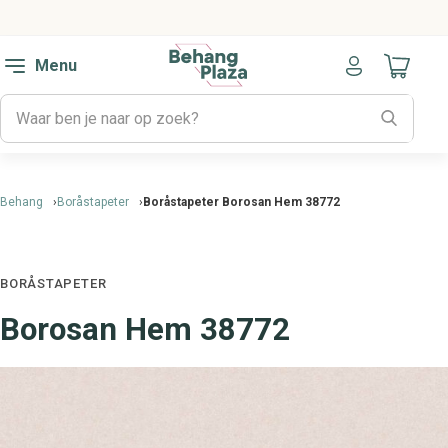
Menu
Naar mijn
Behang
Boråstapeter
Boråstapeter Borosan Hem 38772
BORÅSTAPETER
Borosan Hem 38772