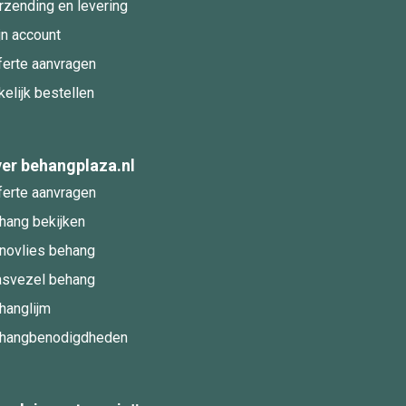
rzending en levering
jn account
ferte aanvragen
kelijk bestellen
er behangplaza.nl
ferte aanvragen
hang bekijken
novlies behang
asvezel behang
hanglijm
hangbenodigdheden