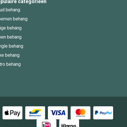
pulaire categorieën
ud behang
oemen behang
ige behang
oen behang
ngle behang
xe behang
tro behang