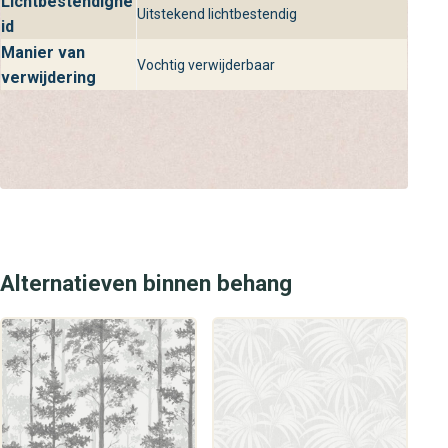
Lichtbestendighe
Uitstekend lichtbestendig
Borosan Hem collectie in onze winkels en webshop. Laat
id
je inspireren door ons ruime assortiment en profiteer van
Manier van
deskundig advies op maat. Of je nu op zoek bent naar
Vochtig verwijderbaar
verwijdering
luxueus design behang of tijdloze effen wandbekleding,
bij behangplaza helpen wij je graag de perfecte keuze te
maken voor jouw interieur.
Alternatieven binnen behang