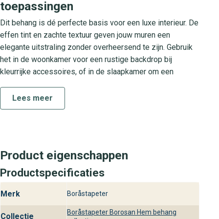
toepassingen
Dit behang is dé perfecte basis voor een luxe interieur. De
effen tint en zachte textuur geven jouw muren een
elegante uitstraling zonder overheersend te zijn. Gebruik
het in de woonkamer voor een rustige backdrop bij
kleurrijke accessoires, of in de slaapkamer om een
warme, uitnodigende ambiance te scheppen. Dankzij het
eenvoudige design past het behang naadloos in moderne
Lees meer
en klassieke interieurs en biedt het volop mogelijkheden
voor creatieve styling met meubelstukken en
woonaccessoires.
Collectie Borosan Hem
Product eigenschappen
Productspecificaties
De Borosan Hem collectie staat bekend om haar
hoogwaardige kwaliteit en tijdloze designs. Met een
Merk
Boråstapeter
focus op effen wandbekleding in natuurlijke tinten biedt
deze collectie stijlvolle en duurzame oplossingen voor elk
Boråstapeter Borosan Hem behang
Collectie