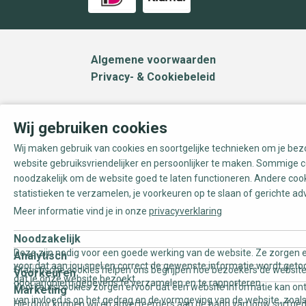
Algemene voorwaarden
Privacy- & Cookiebeleid
Wij gebruiken cookies
Wij maken gebruik van cookies en soortgelijke technieken om je be
website gebruiksvriendelijker en persoonlijker te maken. Sommige c
noodzakelijk om de website goed te laten functioneren. Andere coo
statistieken te verzamelen, je voorkeuren op te slaan of gerichte ad
Meer informatie vind je in onze
privacyverklaring
Noodzakelijk
Deze zijn nodig voor een goede werking van de website. Ze zorgen e
Analytisch
voor dat aan jou snel en correct de gewenste informatie wordt geto
Statistische cookies helpen ons begrijpen hoe bezoekers de website
Voorkeuren
dat je onze website bezoekt.
door anoniem gegevens te verzamelen en te rapporteren.
Voorkeurscookies zorgen ervoor dat een website informatie kan on
Marketing
van invloed is op het gedrag en de vormgeving van de website, zoals
Hierdoor kunnen wij en adverteerders aan de hand van jouw surfge