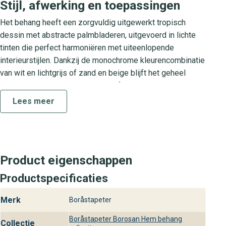
Stijl, afwerking en toepassingen
Het behang heeft een zorgvuldig uitgewerkt tropisch
dessin met abstracte palmbladeren, uitgevoerd in lichte
tinten die perfect harmoniëren met uiteenlopende
interieurstijlen. Dankzij de monochrome kleurencombinatie
van wit en lichtgrijs of zand en beige blijft het geheel
stijlvol en rustgevend. De matte afwerking accentueert de
zachte textuur van de herhalende patronen en maakt deze
Lees meer
wandbekleding uitermate geschikt voor woonkamer,
slaapkamer of een verfijnde studeerkamer. Zo geef je elke
ruimte een verfijnde, designgerichte touch.
De Borosan Hem collectie
Product eigenschappen
De Borosan Hem collectie staat voor tijdloos design en
Productspecificaties
hoogwaardige kwaliteit. Elk patroon is met oog voor detail
Merk
Boråstapeter
ontworpen, zodat je verzekerd bent van een luxe
wandbekleding die lang meegaat. Of je nu kiest voor een
Boråstapeter Borosan Hem behang
Collectie