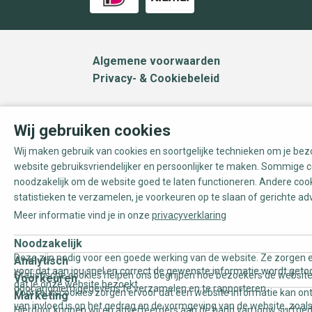
Algemene voorwaarden
Privacy- & Cookiebeleid
Wij gebruiken cookies
Wij maken gebruik van cookies en soortgelijke technieken om je be
website gebruiksvriendelijker en persoonlijker te maken. Sommige c
noodzakelijk om de website goed te laten functioneren. Andere coo
statistieken te verzamelen, je voorkeuren op te slaan of gerichte ad
Meer informatie vind je in onze
privacyverklaring
Noodzakelijk
Deze zijn nodig voor een goede werking van de website. Ze zorgen e
Analytisch
voor dat aan jou snel en correct de gewenste informatie wordt geto
Statistische cookies helpen ons begrijpen hoe bezoekers de website
Voorkeuren
dat je onze website bezoekt.
door anoniem gegevens te verzamelen en te rapporteren.
Voorkeurscookies zorgen ervoor dat een website informatie kan on
Marketing
van invloed is op het gedrag en de vormgeving van de website, zoals
Hierdoor kunnen wij en adverteerders aan de hand van jouw surfge