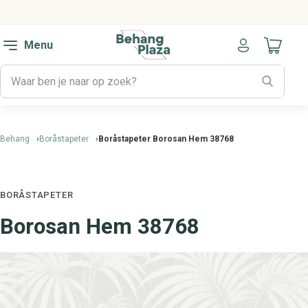
Menu
Naar mijn
Behang
Boråstapeter
Boråstapeter Borosan Hem 38768
BORÅSTAPETER
Borosan Hem 38768