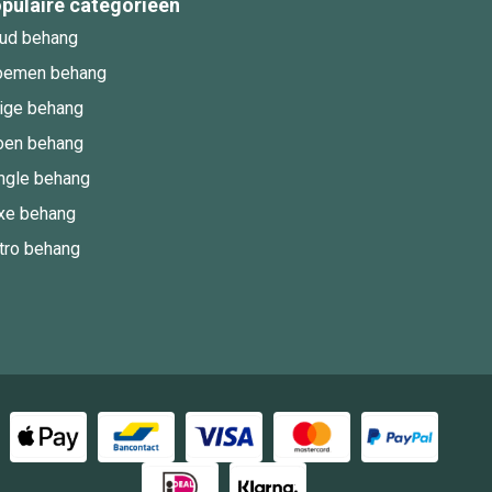
pulaire categorieën
ud behang
oemen behang
ige behang
oen behang
ngle behang
xe behang
tro behang