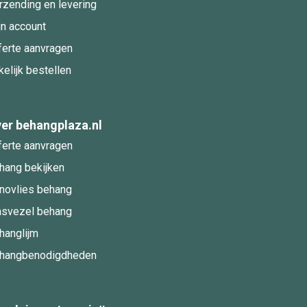
rzending en levering
jn account
ferte aanvragen
kelijk bestellen
er behangplaza.nl
ferte aanvragen
hang bekijken
novlies behang
asvezel behang
hanglijm
hangbenodigdheden