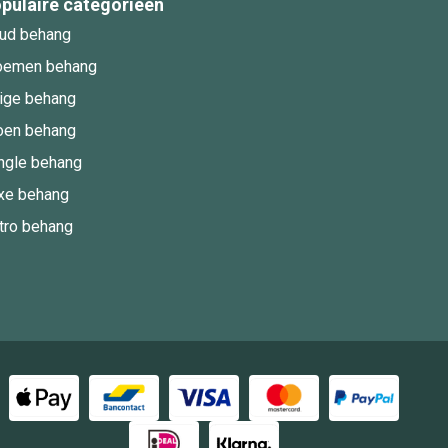
pulaire categorieën
ud behang
oemen behang
ige behang
oen behang
ngle behang
xe behang
tro behang