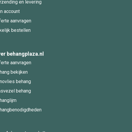
rzending en levering
jn account
ferte aanvragen
kelijk bestellen
er behangplaza.nl
ferte aanvragen
hang bekijken
novlies behang
asvezel behang
hanglijm
hangbenodigdheden