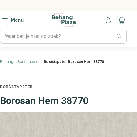
Menu
Naar mijn
Behang
Boråstapeter
Boråstapeter Borosan Hem 38770
BORÅSTAPETER
Borosan Hem 38770