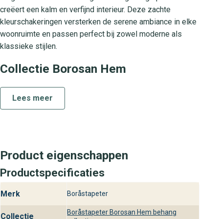
creëert een kalm en verfijnd interieur. Deze zachte
kleurschakeringen versterken de serene ambiance in elke
woonruimte en passen perfect bij zowel moderne als
klassieke stijlen.
Collectie Borosan Hem
De collectie Borosan Hem staat voor tijdloze en luxe
wandbekleding. Elk design in deze serie is zorgvuldig
Lees meer
geselecteerd om een harmonieus en stijlvol interieur te
realiseren. Van subtiele effen patronen tot zachte
texturen, Borosan Hem biedt een breed scala aan
mogelijkheden voor jouw woning.
Product eigenschappen
Praktische kenmerken en
Productspecificaties
gebruiksgemak
Merk
Boråstapeter
Dit hoogwaardige vliesbehang is gemaakt van duurzaam
materiaal en is eenvoudig aan te brengen met lijm
Boråstapeter Borosan Hem behang
Collectie