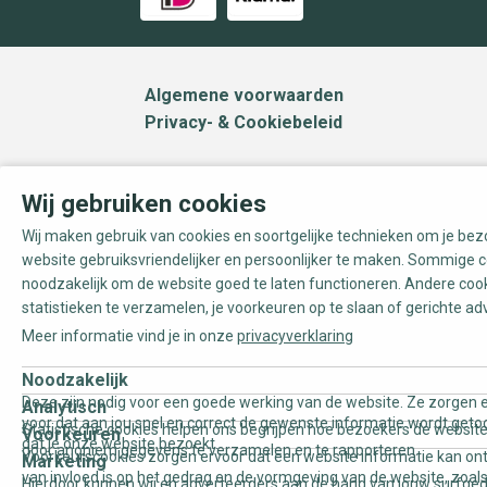
Algemene voorwaarden
Privacy- & Cookiebeleid
Wij gebruiken cookies
Wij maken gebruik van cookies en soortgelijke technieken om je be
website gebruiksvriendelijker en persoonlijker te maken. Sommige c
noodzakelijk om de website goed te laten functioneren. Andere coo
statistieken te verzamelen, je voorkeuren op te slaan of gerichte ad
Meer informatie vind je in onze
privacyverklaring
Noodzakelijk
Deze zijn nodig voor een goede werking van de website. Ze zorgen e
Analytisch
voor dat aan jou snel en correct de gewenste informatie wordt geto
Statistische cookies helpen ons begrijpen hoe bezoekers de website
Voorkeuren
dat je onze website bezoekt.
door anoniem gegevens te verzamelen en te rapporteren.
Voorkeurscookies zorgen ervoor dat een website informatie kan on
Marketing
van invloed is op het gedrag en de vormgeving van de website, zoals
Hierdoor kunnen wij en adverteerders aan de hand van jouw surfge