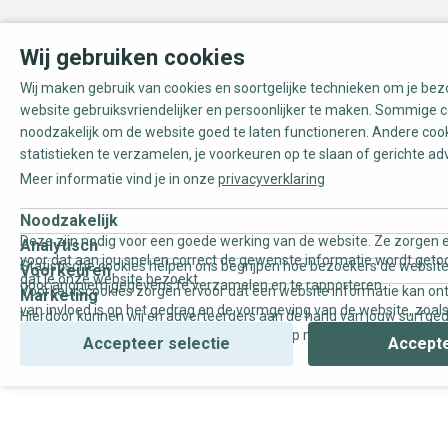
Wij gebruiken cookies
Wij maken gebruik van cookies en soortgelijke technieken om je be
website gebruiksvriendelijker en persoonlijker te maken. Sommige c
noodzakelijk om de website goed te laten functioneren. Andere coo
statistieken te verzamelen, je voorkeuren op te slaan of gerichte ad
Meer informatie vind je in onze
privacyverklaring
Noodzakelijk
Deze zijn nodig voor een goede werking van de website. Ze zorgen e
Analytisch
voor dat aan jou snel en correct de gewenste informatie wordt geto
Statistische cookies helpen ons begrijpen hoe bezoekers de website
Voorkeuren
dat je onze website bezoekt.
door anoniem gegevens te verzamelen en te rapporteren.
Voorkeurscookies zorgen ervoor dat een website informatie kan on
Marketing
van invloed is op het gedrag en de vormgeving van de website, zoals
Hierdoor kunnen wij en adverteerders aan de hand van jouw surfge
uw voorkeur of de regio waar u woont.
gepersonaliseerde online advertenties en op maat gemaakte conten
Accepteer selectie
Accepte