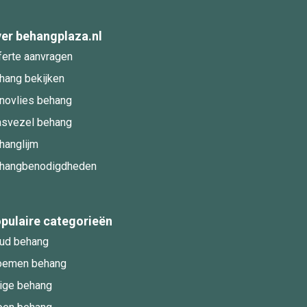
er behangplaza.nl
ferte aanvragen
hang bekijken
novlies behang
asvezel behang
hanglijm
hangbenodigdheden
pulaire categorieën
ud behang
oemen behang
ige behang