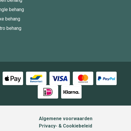
oen behang
ngle behang
xe behang
tro behang
Algemene voorwaarden
Privacy- & Cookiebeleid