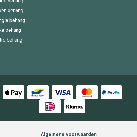
ige behang
oen behang
ngle behang
xe behang
tro behang
Algemene voorwaarden