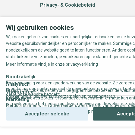
Privacy- & Cookiebeleid
Wij gebruiken cookies
Wij maken gebruik van cookies en soortgelijke technieken om je be
website gebruiksvriendelijker en persoonlijker te maken. Sommige c
noodzakelijk om de website goed te laten functioneren. Andere coo
statistieken te verzamelen, je voorkeuren op te slaan of gerichte ad
Meer informatie vind je in onze
privacyverklaring
Noodzakelijk
Deze zijn nodig voor een goede werking van de website. Ze zorgen e
Analytisch
voor dat aan jou snel en correct de gewenste informatie wordt geto
Statistische cookies helpen ons begrijpen hoe bezoekers de website
Voorkeuren
dat je onze website bezoekt.
door anoniem gegevens te verzamelen en te rapporteren.
Voorkeurscookies zorgen ervoor dat een website informatie kan on
Marketing
van invloed is op het gedrag en de vormgeving van de website, zoals
Hierdoor kunnen wij en adverteerders aan de hand van jouw surfge
uw voorkeur of de regio waar u woont.
gepersonaliseerde online advertenties en op maat gemaakte conten
Accepteer selectie
Accepte