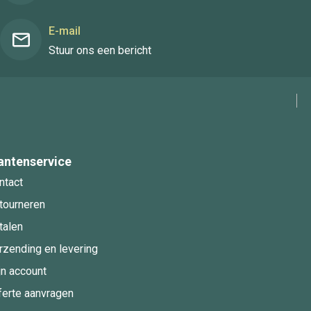
E-mail
Stuur ons een bericht
antenservice
ntact
tourneren
talen
rzending en levering
jn account
ferte aanvragen