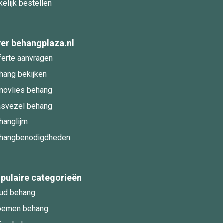
kelijk bestellen
er behangplaza.nl
ferte aanvragen
hang bekijken
novlies behang
asvezel behang
hanglijm
hangbenodigdheden
pulaire categorieën
ud behang
oemen behang