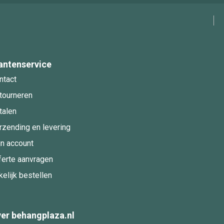
antenservice
ntact
tourneren
talen
rzending en levering
jn account
ferte aanvragen
kelijk bestellen
er behangplaza.nl