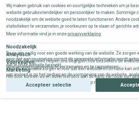
Wij maken gebruik van cookies en soortgelijke technieken om je be
website gebruiksvriendelijker en persoonlijker te maken. Sommige c
noodzakelijk om de website goed te laten functioneren. Andere coo
statistieken te verzamelen, je voorkeuren op te slaan of gerichte ad
Meer informatie vind je in onze
privacyverklaring
Noodzakelijk
Deze zijn nodig voor een goede werking van de website. Ze zorgen e
Analytisch
voor dat aan jou snel en correct de gewenste informatie wordt geto
Statistische cookies helpen ons begrijpen hoe bezoekers de website
Voorkeuren
dat je onze website bezoekt.
door anoniem gegevens te verzamelen en te rapporteren.
Voorkeurscookies zorgen ervoor dat een website informatie kan on
Marketing
van invloed is op het gedrag en de vormgeving van de website, zoals
Hierdoor kunnen wij en adverteerders aan de hand van jouw surfge
uw voorkeur of de regio waar u woont.
gepersonaliseerde online advertenties en op maat gemaakte conten
Accepteer selectie
Accepte