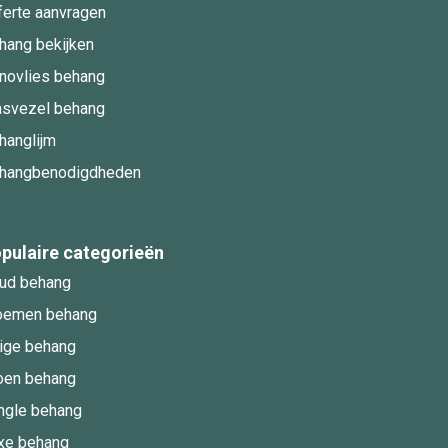
ferte aanvragen
hang bekijken
novlies behang
asvezel behang
hanglijm
hangbenodigdheden
pulaire categorieën
ud behang
oemen behang
ige behang
oen behang
ngle behang
xe behang