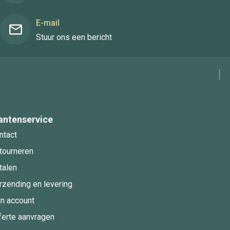
E-mail
Stuur ons een bericht
antenservice
ntact
tourneren
talen
rzending en levering
jn account
ferte aanvragen