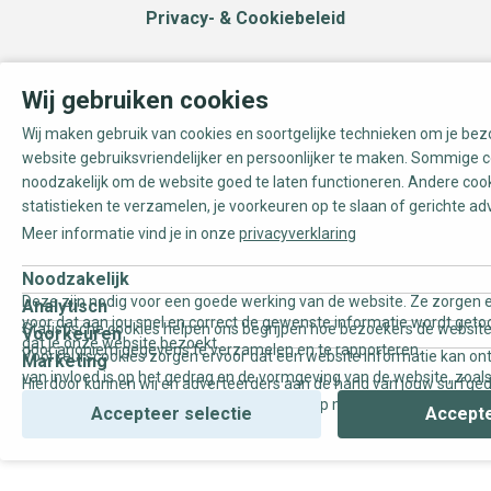
Privacy- & Cookiebeleid
Wij gebruiken cookies
Wij maken gebruik van cookies en soortgelijke technieken om je be
website gebruiksvriendelijker en persoonlijker te maken. Sommige c
noodzakelijk om de website goed te laten functioneren. Andere coo
statistieken te verzamelen, je voorkeuren op te slaan of gerichte ad
Meer informatie vind je in onze
privacyverklaring
Noodzakelijk
Deze zijn nodig voor een goede werking van de website. Ze zorgen e
Analytisch
voor dat aan jou snel en correct de gewenste informatie wordt geto
Statistische cookies helpen ons begrijpen hoe bezoekers de website
Voorkeuren
dat je onze website bezoekt.
door anoniem gegevens te verzamelen en te rapporteren.
Voorkeurscookies zorgen ervoor dat een website informatie kan on
Marketing
van invloed is op het gedrag en de vormgeving van de website, zoals
Hierdoor kunnen wij en adverteerders aan de hand van jouw surfge
uw voorkeur of de regio waar u woont.
gepersonaliseerde online advertenties en op maat gemaakte conten
Accepteer selectie
Accepte