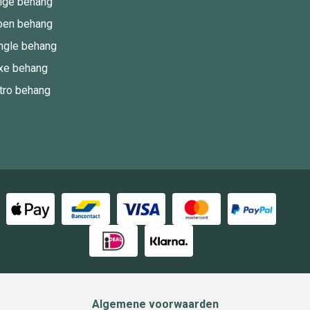
ige behang
oen behang
ngle behang
xe behang
tro behang
Algemene voorwaarden