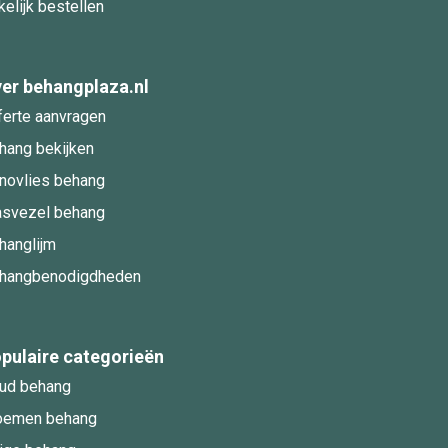
kelijk bestellen
er behangplaza.nl
ferte aanvragen
hang bekijken
novlies behang
asvezel behang
hanglijm
hangbenodigdheden
pulaire categorieën
ud behang
oemen behang