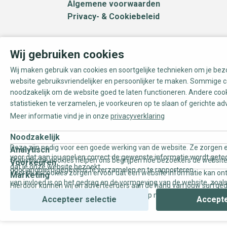
Algemene voorwaarden
Privacy- & Cookiebeleid
Wij gebruiken cookies
Wij maken gebruik van cookies en soortgelijke technieken om je be
website gebruiksvriendelijker en persoonlijker te maken. Sommige c
noodzakelijk om de website goed te laten functioneren. Andere coo
statistieken te verzamelen, je voorkeuren op te slaan of gerichte ad
Meer informatie vind je in onze
privacyverklaring
Noodzakelijk
Deze zijn nodig voor een goede werking van de website. Ze zorgen e
Analytisch
voor dat aan jou snel en correct de gewenste informatie wordt geto
Statistische cookies helpen ons begrijpen hoe bezoekers de website
Voorkeuren
dat je onze website bezoekt.
door anoniem gegevens te verzamelen en te rapporteren.
Voorkeurscookies zorgen ervoor dat een website informatie kan on
Marketing
van invloed is op het gedrag en de vormgeving van de website, zoals
Hierdoor kunnen wij en adverteerders aan de hand van jouw surfge
uw voorkeur of de regio waar u woont.
gepersonaliseerde online advertenties en op maat gemaakte conten
Accepteer selectie
Accepte