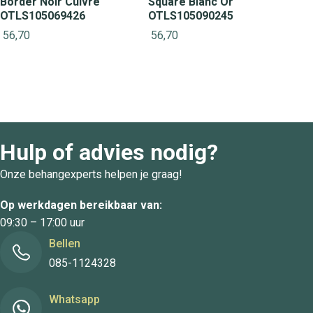
Border Noir Cuivre
Square Blanc Or
OTLS105069426
OTLS105090245
56,70
56,70
Hulp of advies nodig?
Onze behangexperts helpen je graag!
Op werkdagen bereikbaar van:
09:30 – 17:00 uur
Bellen
085-1124328
Whatsapp