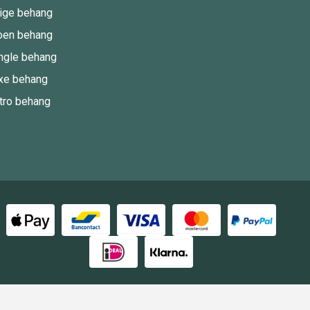
ige behang
oen behang
ngle behang
xe behang
tro behang