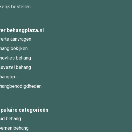
kelijk bestellen
er behangplaza.nl
ferte aanvragen
hang bekijken
novlies behang
asvezel behang
hanglijm
hangbenodigdheden
pulaire categorieën
ud behang
oemen behang