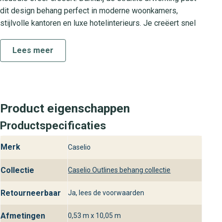
dit design behang perfect in moderne woonkamers,
stijlvolle kantoren en luxe hotelinterieurs. Je creëert snel
een eigentijdse uitstraling.
Lees meer
De Outlines-collectie: Tijdloos en
verfijnd
De Outlines-collectie staat bekend om haar subtiele
designs en hoogwaardige materialen. Elk patroon en elke
Product eigenschappen
effen variant is zorgvuldig geselecteerd om jouw interieur
Productspecificaties
net dat beetje extra uitstraling te geven. Met Outlines Uni
kies je voor een tijdloze en verfijnde wandbekleding die
Merk
Caselio
jarenlang meegaat en aansluit bij de laatste
interieurtrends.
Collectie
Caselio Outlines behang collectie
Praktische kenmerken van Outlines
Retourneerbaar
Ja, lees de voorwaarden
Uni
Outlines Uni is gemaakt van hoogwaardig niet-geweven
Afmetingen
0,53 m x 10,05 m