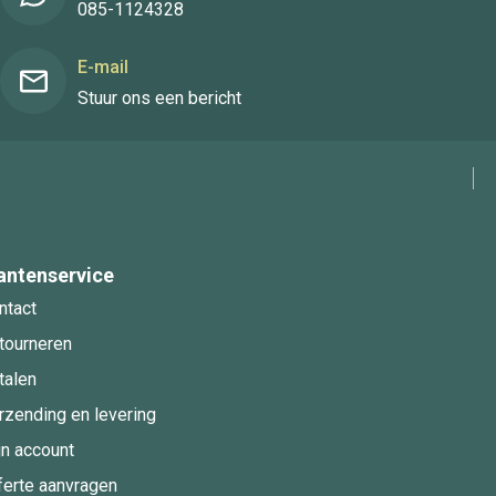
085-1124328
E-mail
Stuur ons een bericht
antenservice
ntact
tourneren
talen
rzending en levering
jn account
ferte aanvragen