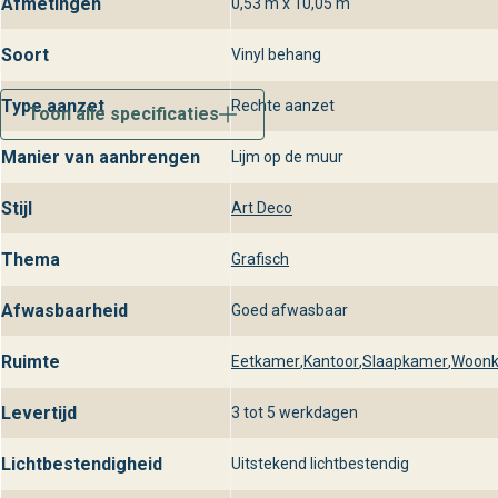
Afmetingen
0,53 m x 10,05 m
Soort
Vinyl behang
Type aanzet
Rechte aanzet
Toon alle specificaties
Manier van aanbrengen
Lijm op de muur
Stijl
Art Deco
Thema
Grafisch
Afwasbaarheid
Goed afwasbaar
Ruimte
Eetkamer
,
Kantoor
,
Slaapkamer
,
Woon
Levertijd
3 tot 5 werkdagen
Lichtbestendigheid
Uitstekend lichtbestendig