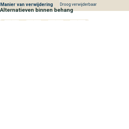
Manier van verwijdering
Droog verwijderbaar
Alternatieven binnen behang
Caselio
Square Blanc Or OTLS105090245
56,70