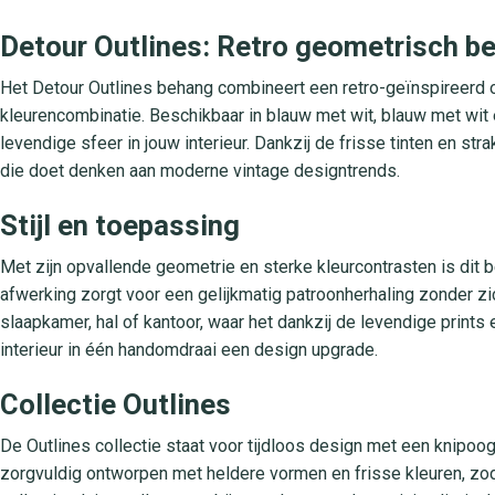
Detour Outlines: Retro geometrisch b
Het Detour Outlines behang combineert een retro-geïnspireerd o
kleurencombinatie. Beschikbaar in blauw met wit, blauw met wit
levendige sfeer in jouw interieur. Dankzij de frisse tinten en strakk
die doet denken aan moderne vintage designtrends.
Stijl en toepassing
Met zijn opvallende geometrie en sterke kleurcontrasten is di
afwerking zorgt voor een gelijkmatig patroonherhaling zonder z
slaapkamer, hal of kantoor, waar het dankzij de levendige print
interieur in één handomdraai een design upgrade.
Collectie Outlines
De Outlines collectie staat voor tijdloos design met een knipoog
zorgvuldig ontworpen met heldere vormen en frisse kleuren, zod